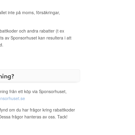
allet inte på moms, försäkringar,
ttkoder och andra rabatter (t ex
s av Sponsorhuset kan resultera i att
d.
ning?
ning från ett köp via Sponsorhuset,
nsorhuset.se
fynd om du har frågor kring rabattkoder
. Dessa frågor hanteras av oss. Tack!