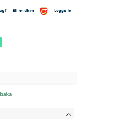
tag?
Bli medlem
Logga in
lbaka
5%