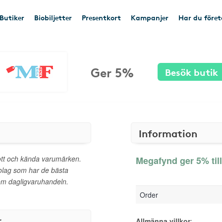
Butiker
Biobiljetter
Presentkort
Kampanjer
Har du före
Ger 5%
Besök butik
Information
ott och kända varumärken.
Megafynd ger 5% til
bolag som har de bästa
om dagligvaruhandeln.
Order
r
Allmänna villkor
: