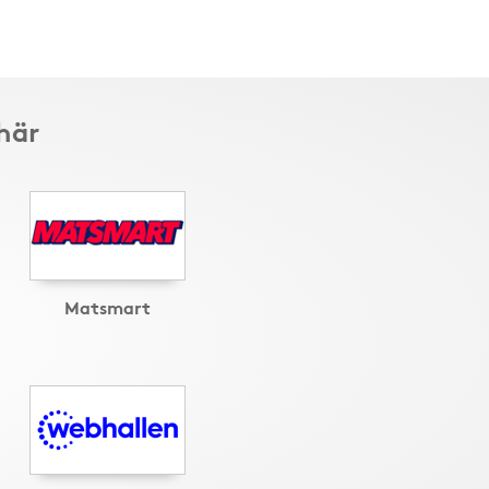
här
Matsmart