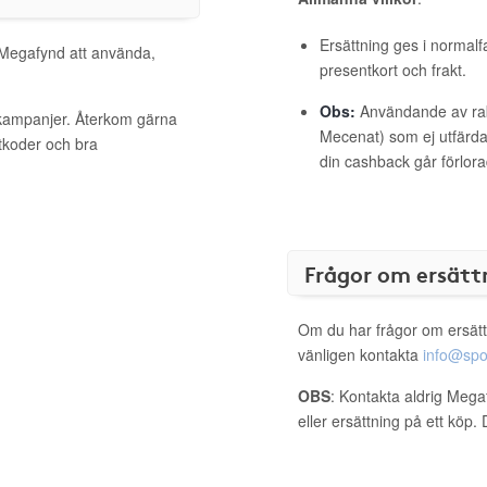
Ersättning ges i normalf
l Megafynd att använda,
presentkort och frakt.
Obs:
Användande av raba
 kampanjer. Återkom gärna
Mecenat) som ej utfärdat
ttkoder och bra
din cashback går förlora
Frågor om ersätt
Om du har frågor om ersätt
vänligen kontakta
info@spo
OBS
: Kontakta aldrig Mega
eller ersättning på ett köp