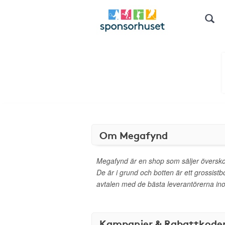
Om Megafynd
Megafynd är en shop som säljer översk
De är i grund och botten är ett grossist
avtalen med de bästa leverantörerna in
Kampanjer & Rabattkode