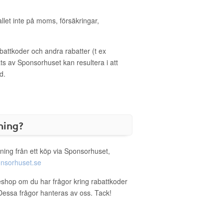
allet inte på moms, försäkringar,
ttkoder och andra rabatter (t ex
s av Sponsorhuset kan resultera i att
d.
ning?
ning från ett köp via Sponsorhuset,
nsorhuset.se
eshop om du har frågor kring rabattkoder
. Dessa frågor hanteras av oss. Tack!