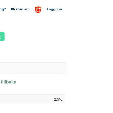
tag?
Bli medlem
Logga in
k
tillbaka
2,5%