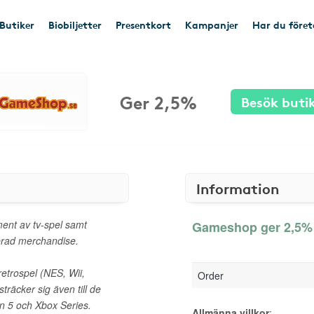
Butiker
Biobiljetter
Presentkort
Kampanjer
Har du före
Ger 2,5%
Besök buti
Information
ent av tv-spel samt
Gameshop ger 2,5% 
erad merchandise.
etrospel (NES, Wii,
Order
träcker sig även till de
n 5 och Xbox Series.
Allmänna villkor
: