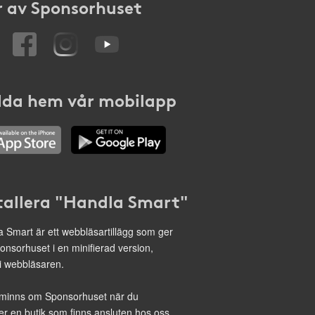
 av Sponsorhuset
da hem vår mobilapp
tallera "Handla Smart"
 Smart är ett webbläsartillägg som ger
onsorhuset i en minifierad version,
 i webbläsaren.
minns om Sponsorhuset när du
r en butik som finns ansluten hos oss.