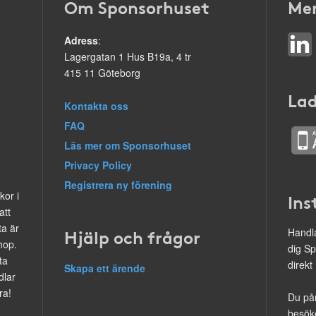
Om Sponsorhuset
Mer
Adress
:
Lagergatan 1 Hus B19a, 4 tr
415 11 Göteborg
Lad
Kontakta oss
FAQ
Läs mer om Sponsorhuset
Privacy Policy
Registrera ny förening
kor i
Ins
att
ta är
Hjälp och frågor
Handla
hop.
dig Sp
ta
direkt
Skapa ett ärende
dlar
ra!
Du på
besöke