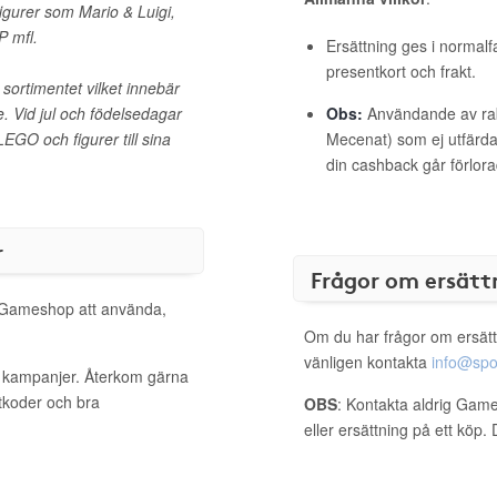
igurer som Mario & Luigi,
P mfl.
Ersättning ges i normalf
presentkort och frakt.
ortimentet vilket innebär
e. Vid jul och födelsedagar
Obs:
Användande av raba
EGO och figurer till sina
Mecenat) som ej utfärdat
din cashback går förlora
r
Frågor om ersätt
l Gameshop att använda,
Om du har frågor om ersätt
vänligen kontakta
info@spo
a kampanjer. Återkom gärna
ttkoder och bra
OBS
: Kontakta aldrig Gam
eller ersättning på ett köp