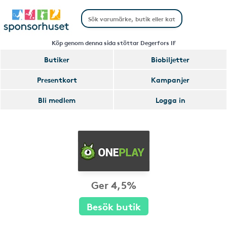
Köp genom denna sida stöttar Degerfors IF
Butiker
Biobiljetter
Presentkort
Kampanjer
Bli medlem
Logga in
Ger 4,5%
Besök butik