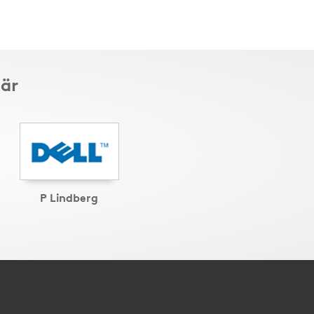
här
P Lindberg