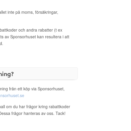
allet inte på moms, försäkringar,
ttkoder och andra rabatter (t ex
s av Sponsorhuset kan resultera i att
d.
ning?
ning från ett köp via Sponsorhuset,
nsorhuset.se
hall om du har frågor kring rabattkoder
. Dessa frågor hanteras av oss. Tack!