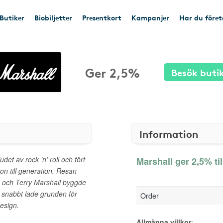
Butiker
Biobiljetter
Presentkort
Kampanjer
Har du före
Ger 2,5%
Besök buti
Information
udet av rock ’n’ roll och fört
Marshall ger 2,5% ti
ion till generation. Resan
m och Terry Marshall byggde
m snabbt lade grunden för
Order
design.
Allmänna villkor
: