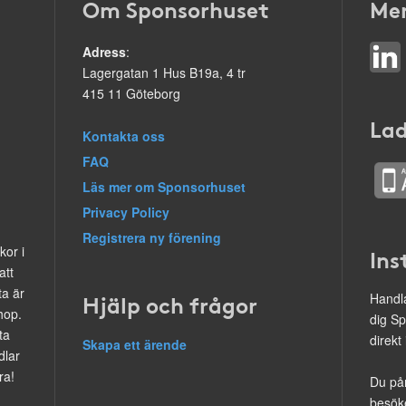
Om Sponsorhuset
Mer
Adress
:
Lagergatan 1 Hus B19a, 4 tr
415 11 Göteborg
Lad
Kontakta oss
FAQ
Läs mer om Sponsorhuset
Privacy Policy
Registrera ny förening
kor i
Ins
att
ta är
Hjälp och frågor
Handla
hop.
dig Sp
ta
direkt
Skapa ett ärende
dlar
ra!
Du på
besöke