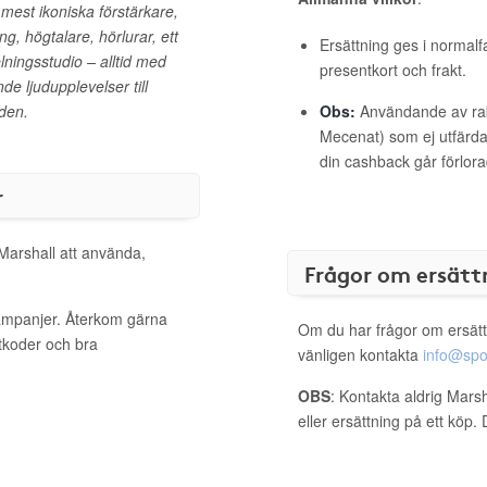
 mest ikoniska förstärkare,
g, högtalare, hörlurar, ett
Ersättning ges i normalf
ningsstudio – alltid med
presentkort och frakt.
e ljudupplevelser till
den.
Obs:
Användande av raba
Mecenat) som ej utfärdat
din cashback går förlora
r
 Marshall att använda,
Frågor om ersätt
kampanjer. Återkom gärna
Om du har frågor om ersätt
ttkoder och bra
vänligen kontakta
info@spo
OBS
: Kontakta aldrig Mars
eller ersättning på ett köp