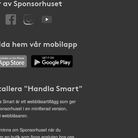
 av Sponsorhuset
da hem vår mobilapp
tallera "Handla Smart"
 Smart är ett webbläsartillägg som ger
onsorhuset i en minifierad version,
 i webbläsaren.
minns om Sponsorhuset när du
r en butik som finns ansluten hos oss.