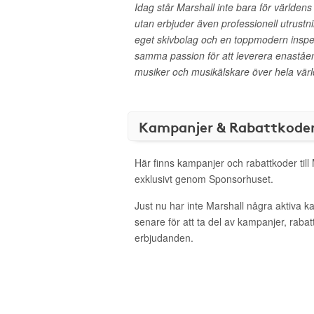
Idag står Marshall inte bara för världens
utan erbjuder även professionell utrustnin
eget skivbolag och en toppmodern inspel
samma passion för att leverera enaståend
musiker och musikälskare över hela värl
Kampanjer & Rabattkode
Här finns kampanjer och rabattkoder till
exklusivt genom Sponsorhuset.
Just nu har inte Marshall några aktiva 
senare för att ta del av kampanjer, raba
erbjudanden.