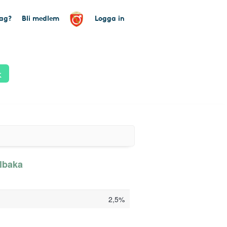
tag?
Bli medlem
Logga in
k
llbaka
2,5%