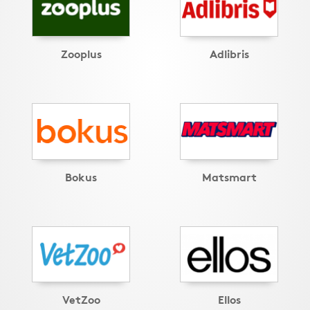
Zooplus
Adlibris
Bokus
Matsmart
VetZoo
Ellos