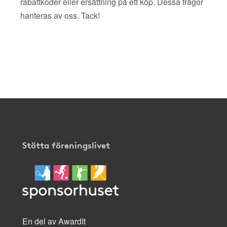
rabattkoder eller ersättning på ett köp. Dessa frågor
hanteras av oss. Tack!
Stötta föreningslivet
En del av AwardIt