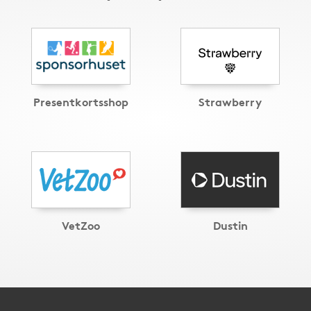
Presentkortsshop
Strawberry
VetZoo
Dustin