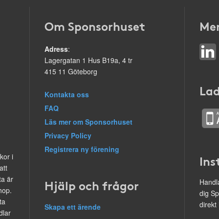
Om Sponsorhuset
Mer
Adress
:
Lagergatan 1 Hus B19a, 4 tr
415 11 Göteborg
Lad
Kontakta oss
FAQ
Läs mer om Sponsorhuset
Privacy Policy
Registrera ny förening
kor i
Ins
att
ta är
Hjälp och frågor
Handla
hop.
dig Sp
ta
direkt
Skapa ett ärende
dlar