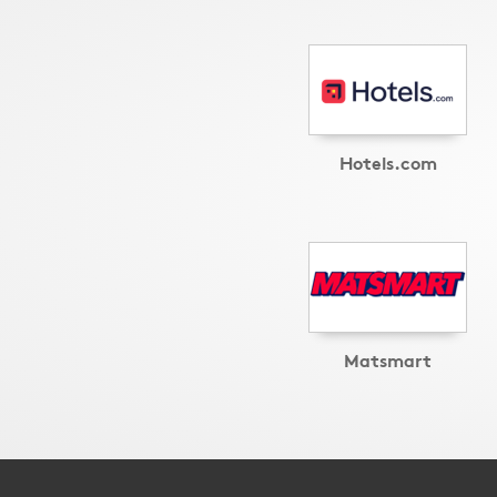
Hotels.com
Matsmart