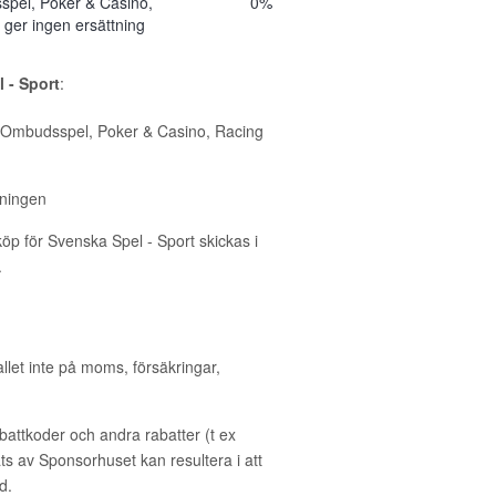
pel, Poker & Casino,
0%
ger ingen ersättning
l - Sport
:
, Ombudsspel, Poker & Casino, Racing
reningen
öp för Svenska Spel - Sport skickas i
.
allet inte på moms, försäkringar,
ttkoder och andra rabatter (t ex
s av Sponsorhuset kan resultera i att
d.