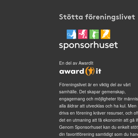
Stötta föreningslivet
En del av AwardIt
Föreningslivet är en viktig del av vårt
samhälle. Det skapar gemenskap,
engagemang och möjligheter för männis
alla åldrar att utvecklas och ha kul. Men 
driva en förening kräver resurser, och of
det en utmaning att få ekonomin att gå i
Genom Sponsorhuset kan du enkelt stöt
din favoritförening samtidigt som du han