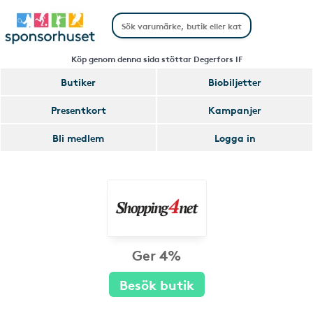
Köp genom denna sida stöttar Degerfors IF
Butiker
Biobiljetter
Presentkort
Kampanjer
Bli medlem
Logga in
Ger 4%
Besök butik