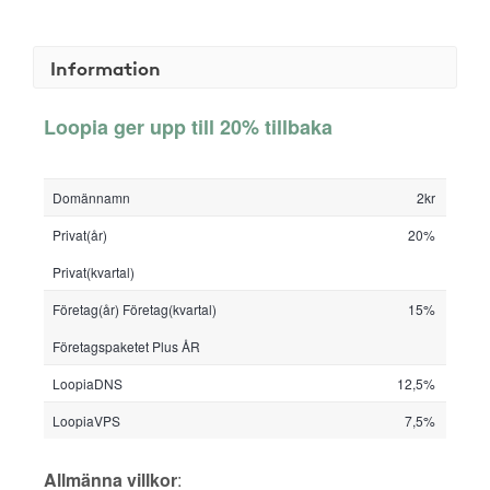
Information
Loopia ger upp till 20% tillbaka
Domännamn
2kr
Privat(år)
20%
Privat(kvartal)
Företag(år)
Företag(kvartal)
15%
Företagspaketet Plus ÅR
LoopiaDNS
12,5%
LoopiaVPS
7,5%
Allmänna villkor
: