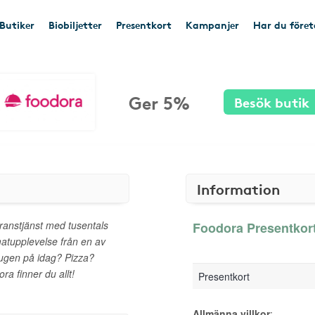
Butiker
Biobiljetter
Presentkort
Kampanjer
Har du före
Ger 5%
Besök butik
Information
ranstjänst med tusentals
Foodora Presentkort
atupplevelse från en av
sugen på idag? Pizza?
a finner du allt!
Presentkort
Allmänna villkor
: