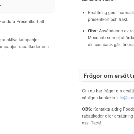
r
Ersättning ges i normalf
presentkort och frakt.
 Foodora Presentkort att
.
Obs:
Användande av raba
Mecenat) som ej utfärdat
gra aktiva kampanjer.
din cashback går förlora
kampanjer, rabattkoder och
Frågor om ersätt
Om du har frågor om ersätt
vänligen kontakta
info@spo
OBS
: Kontakta aldrig Food
rabattkoder eller ersättnin
oss. Tack!