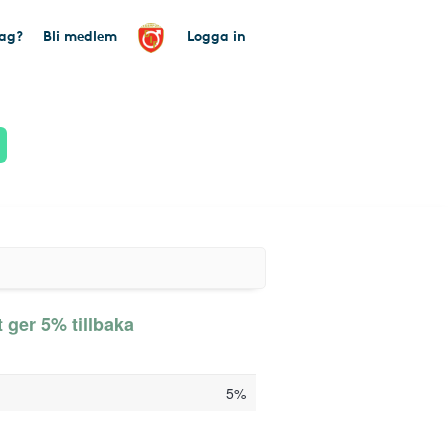
tag?
Bli medlem
Logga in
 ger 5% tillbaka
5%