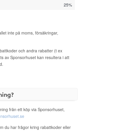
25%
allet inte på moms, försäkringar,
ttkoder och andra rabatter (t ex
s av Sponsorhuset kan resultera i att
d.
ning?
ning från ett köp via Sponsorhuset,
nsorhuset.se
m du har frågor kring rabattkoder eller