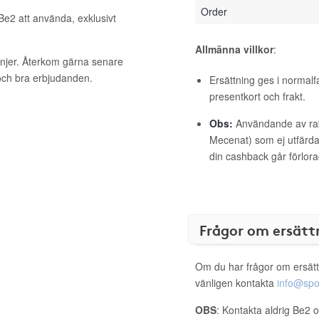
Order
 Be2 att använda, exklusivt
Allmänna villkor
:
anjer. Återkom gärna senare
 och bra erbjudanden.
Ersättning ges i normalf
presentkort och frakt.
Obs:
Användande av raba
Mecenat) som ej utfärdat
din cashback går förlora
Frågor om ersätt
Om du har frågor om ersätt
vänligen kontakta
info@spo
OBS
: Kontakta aldrig Be2 o