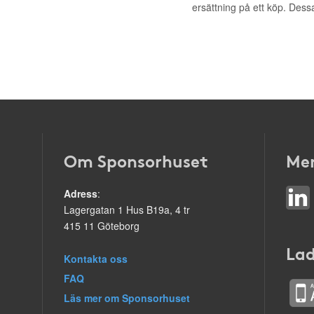
ersättning på ett köp. Dess
Om Sponsorhuset
Mer
Adress
:
Lagergatan 1 Hus B19a, 4 tr
415 11 Göteborg
Lad
Kontakta oss
FAQ
Läs mer om Sponsorhuset