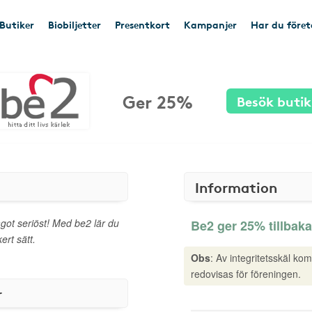
Butiker
Biobiljetter
Presentkort
Kampanjer
Har du före
Ger 25%
Besök butik
Information
ågot seriöst! Med be2 lär du
Be2 ger 25% tillbaka
ert sätt.
Obs
: Av integritetsskäl ko
redovisas för föreningen.
r