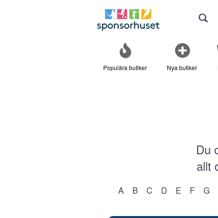
Populära butiker
Nya butiker
Du o
allt
A
B
C
D
E
F
G