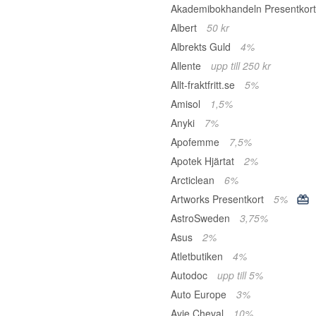
Akademibokhandeln Presentkor
Albert
50 kr
Albrekts Guld
4%
Allente
upp till 250 kr
Allt-fraktfritt.se
5%
Amisol
1,5%
Anyki
7%
Apofemme
7,5%
Apotek Hjärtat
2%
Arcticlean
6%
Artworks Presentkort
5%
AstroSweden
3,75%
Asus
2%
Atletbutiken
4%
Autodoc
upp till 5%
Auto Europe
3%
Avie Cheval
10%