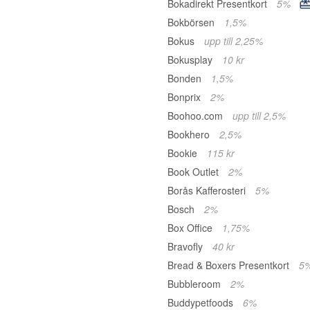
Bokadirekt Presentkort
5%
Bokbörsen
1,5%
Bokus
upp till 2,25%
Bokusplay
10 kr
Bonden
1,5%
Bonprix
2%
Boohoo.com
upp till 2,5%
Bookhero
2,5%
Bookie
115 kr
Book Outlet
2%
Borås Kafferosteri
5%
Bosch
2%
Box Office
1,75%
Bravofly
40 kr
Bread & Boxers Presentkort
5
Bubbleroom
2%
Buddypetfoods
6%