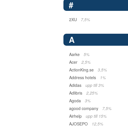
#
2XU
7,5%
A
Aarke
5%
Acer
2,5%
ActionKing.se
3,5%
Address hotels
1%
Adidas
upp till 3%
Adlibris
2,25%
Agoda
3%
agood company
7,5%
Airhelp
upp till 15%
AJOSEPO
12,5%