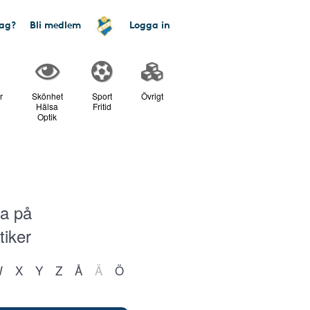
tag?
Bli medlem
Logga in
r
Skönhet
Sport
Övrigt
Hälsa
Fritid
Optik
ka på
tiker
W
X
Y
Z
Å
Ä
Ö