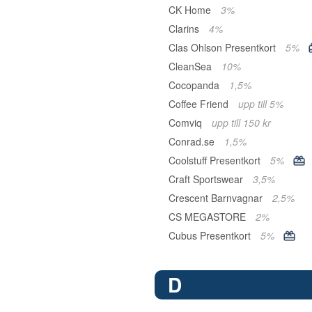
CK Home
3%
Clarins
4%
Clas Ohlson Presentkort
5%
CleanSea
10%
Cocopanda
1,5%
Coffee Friend
upp till 5%
Comviq
upp till 150 kr
Conrad.se
1,5%
Coolstuff Presentkort
5%
Craft Sportswear
3,5%
Crescent Barnvagnar
2,5%
CS MEGASTORE
2%
Cubus Presentkort
5%
D