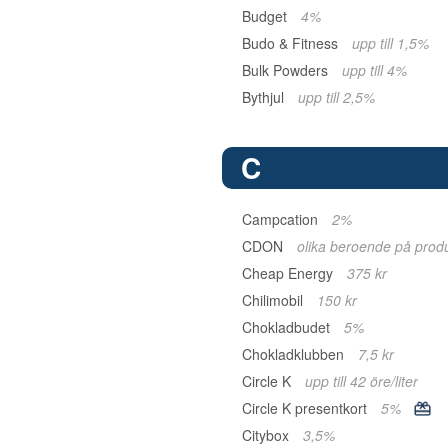
Budget
4%
Budo & Fitness
upp till 1,5%
Bulk Powders
upp till 4%
Bythjul
upp till 2,5%
C
Campcation
2%
CDON
olika beroende på prod
Cheap Energy
375 kr
Chilimobil
150 kr
Chokladbudet
5%
Chokladklubben
7,5 kr
Circle K
upp till 42 öre/liter
Circle K presentkort
5%
Citybox
3,5%