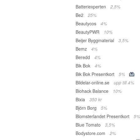
Batteriexperten
2,5%
Be2
25%
Beautycos
4%
BeautyPWR
10%
Beijer Byggmaterial
3,5%
Bemz
4%
Beredd
4%
Bik Bok
4%
Bik Bok Presentkort
5%
Bildelar-online.se
upp till 4%
Biohack Balance
10%
Bixia
350 kr
Björn Borg
5%
Blomsterlandet Presentkort
5%
Blue Tomato
3,5%
Bodystore.com
2%