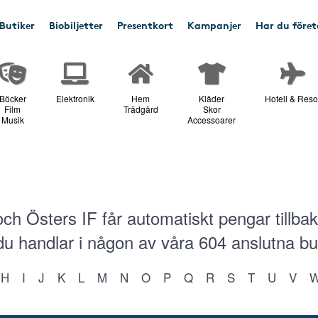
Butiker
Biobiljetter
Presentkort
Kampanjer
Har du före
Böcker
Elektronik
Hem
Kläder
Hotell & Reso
Film
Trädgård
Skor
Musik
Accessoarer
ch Östers IF får automatiskt pengar tillba
 du handlar i någon av våra
604
anslutna bu
H
I
J
K
L
M
N
O
P
Q
R
S
T
U
V