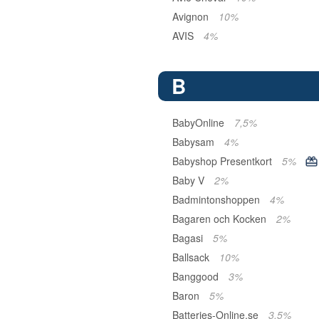
Avignon
10%
AVIS
4%
B
BabyOnline
7,5%
Babysam
4%
Babyshop Presentkort
5%
Baby V
2%
Badmintonshoppen
4%
Bagaren och Kocken
2%
Bagasi
5%
Ballsack
10%
Banggood
3%
Baron
5%
Batteries-Online.se
3,5%