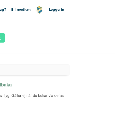
tag?
Bli medlem
Logga in
k
llbaka
v flyg. Gäller ej när du bokar via deras