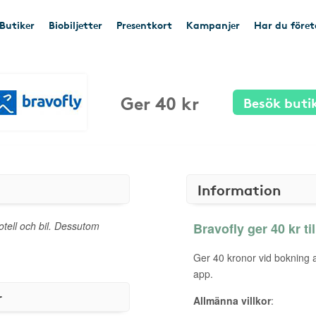
Butiker
Biobiljetter
Presentkort
Kampanjer
Har du före
Ger 40 kr
Besök buti
Information
hotell och bil. Dessutom
Bravofly ger 40 kr ti
Ger 40 kronor vid bokning a
app.
r
Allmänna villkor
: