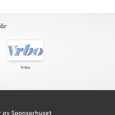
här
Vrbo
 av Sponsorhuset