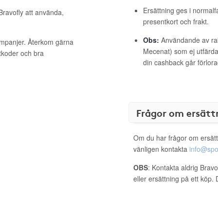
Ersättning ges i normalf
Bravofly att använda,
presentkort och frakt.
Obs:
Användande av raba
kampanjer. Återkom gärna
Mecenat) som ej utfärdat
ttkoder och bra
din cashback går förlora
Frågor om ersätt
Om du har frågor om ersätt
vänligen kontakta
info@spo
OBS
: Kontakta aldrig Bravo
eller ersättning på ett köp