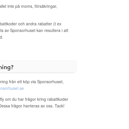
allet inte på moms, försäkringar,
ttkoder och andra rabatter (t ex
s av Sponsorhuset kan resultera i att
d.
ning?
ning från ett köp via Sponsorhuset,
nsorhuset.se
fly om du har frågor kring rabattkoder
. Dessa frågor hanteras av oss. Tack!