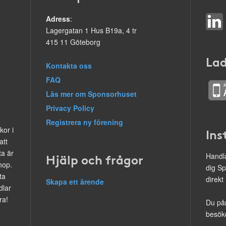
Adress
:
Lagergatan 1 Hus B19a, 4 tr
415 11 Göteborg
Lad
Kontakta oss
FAQ
Läs mer om Sponsorhuset
Privacy Policy
Registrera ny förening
kor i
Ins
att
ta är
Hjälp och frågor
Handla
hop.
dig Sp
ta
direkt
Skapa ett ärende
dlar
ra!
Du på
besöke