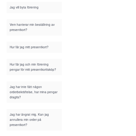
Jag vill byta förening
Vem hanterar min beställning av
presentkort?
Hur får jag mitt presentkort?
Hur får jag och min förening
pengar för mitt presentkorttsköp?
Jag har inte fått någon
orderbekräftelse, har mina pengar
dragits?
Jag har ångrat mig. Kan jag
annullera min order på
presentkort?