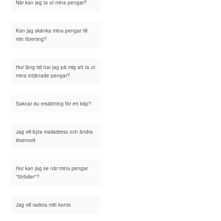
När kan jag ta ut mina pengar?
Kan jag skänka mina pengar till
min förening?
Hur lång tid har jag på mig att ta ut
mina intjänade pengar?
Saknar du ersättning för ett köp?
Jag vill byta mailadress och ändra
lösenord
Hur kan jag se när mina pengar
"förfaller"?
Jag vill radera mitt konto