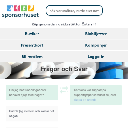
Köp genom denna sida stöttar Östers IF
Butiker
Biobiljetter
Presentkort
Kampanjer
Bli medlem
Logga in
Frågor och Svar
Om jag har funderingar eller
Kontakta vår support på
behöver hjälp med något?
support@sponsorhuset.se, eller
skapa ett ärende
.
Hur blir jag medlem och kostar det
något?