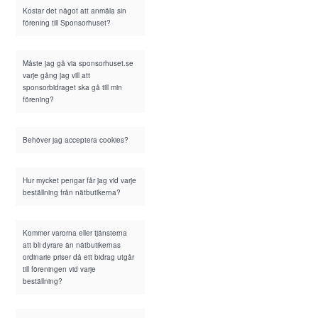
Kostar det något att anmäla sin
förening till Sponsorhuset?
Måste jag gå via sponsorhuset.se
varje gång jag vill att
sponsorbidraget ska gå till min
förening?
Behöver jag acceptera cookies?
Hur mycket pengar får jag vid varje
beställning från nätbutikerna?
Kommer varorna eller tjänsterna
att bli dyrare än nätbutikernas
ordinarie priser då ett bidrag utgår
till föreningen vid varje
beställning?