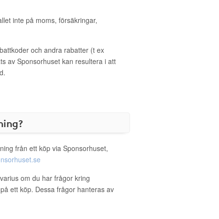
allet inte på moms, försäkringar,
ttkoder och andra rabatter (t ex
s av Sponsorhuset kan resultera i att
d.
ning?
ning från ett köp via Sponsorhuset,
nsorhuset.se
ivarius om du har frågor kring
g på ett köp. Dessa frågor hanteras av