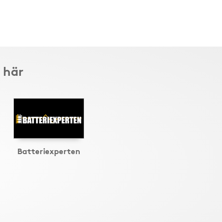
 här
Batteriexperten