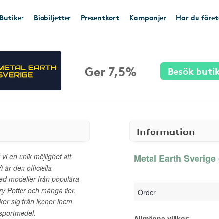
Butiker
Biobiljetter
Presentkort
Kampanjer
Har du före
Ger 7,5%
Besök buti
Information
vi en unik möjlighet att
Metal Earth Sverige 
 är den officiella
med modeller från populära
y Potter och många fler.
Order
er sig från ikoner inom
nsportmedel.
Allmänna villkor
: