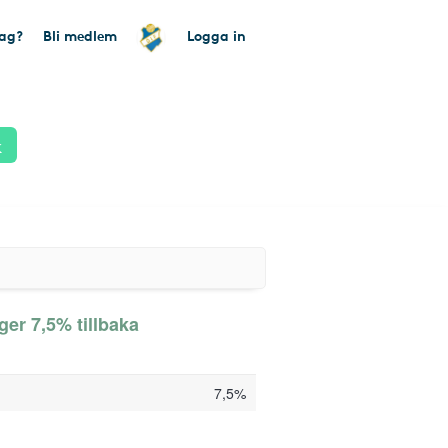
tag?
Bli medlem
Logga in
k
ger 7,5% tillbaka
7,5%