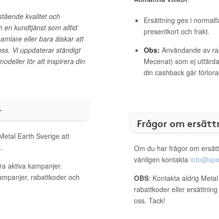
stående kvalitet och
Ersättning ges i normalf
 en kundtjänst som alltid
presentkort och frakt.
amlare eller bara älskar att
ss. Vi uppdaterar ständigt
Obs:
Användande av raba
deller för att inspirera din
Mecenat) som ej utfärdat
din cashback går förlora
r
Frågor om ersätt
Metal Earth Sverige att
.
Om du har frågor om ersätt
vänligen kontakta
info@spo
ra aktiva kampanjer.
kampanjer, rabattkoder och
OBS
: Kontakta aldrig Meta
rabattkoder eller ersättnin
oss. Tack!