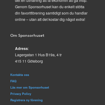
det en utmaning att få ekonomin att gå ihop.
Genom Sponsorhuset kan du enkelt stötta
din favoritförening samtidigt som du handlar
online – utan att det kostar dig något extra!
Om Sponsorhuset
Adress
:
Lagergatan 1 Hus B19a, 4 tr
415 11 Göteborg
Kontakta oss
FAQ
Läs mer om Sponsorhuset
Privacy Policy
Registrera ny förening