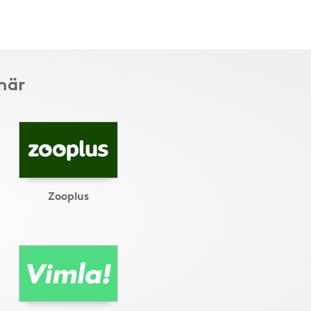
här
Zooplus