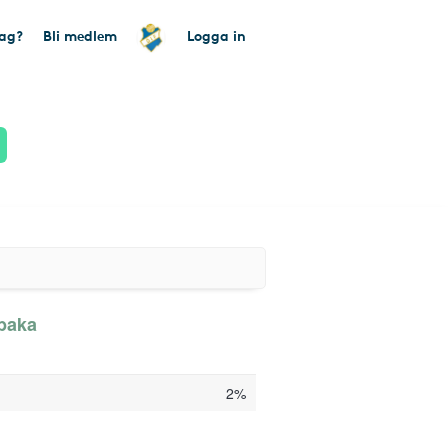
tag?
Bli medlem
Logga in
lbaka
2%