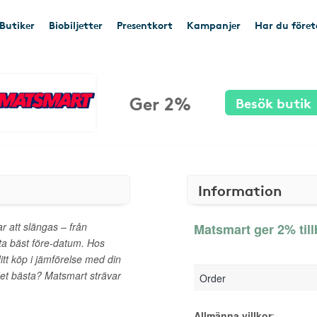
Butiker
Biobiljetter
Presentkort
Kampanjer
Har du före
Ger 2%
Besök butik
Information
 att slängas – från
Matsmart ger 2% til
rta bäst före-datum. Hos
itt köp i jämförelse med din
det bästa? Matsmart strävar
Order
Allmänna villkor
: