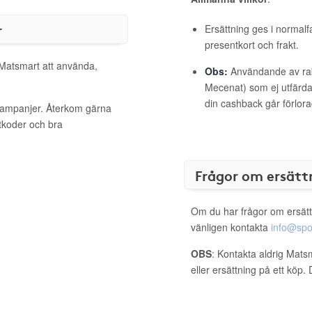
r
Ersättning ges i normalf
presentkort och frakt.
 Matsmart att använda,
Obs:
Användande av raba
Mecenat) som ej utfärdat
din cashback går förlora
 kampanjer. Återkom gärna
ttkoder och bra
Frågor om ersätt
Om du har frågor om ersätt
vänligen kontakta
info@spo
OBS
: Kontakta aldrig Mats
eller ersättning på ett köp