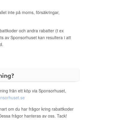
allet inte på moms, försäkringar,
ttkoder och andra rabatter (t ex
s av Sponsorhuset kan resultera i att
d.
ning?
ning från ett köp via Sponsorhuset,
nsorhuset.se
mart om du har frågor kring rabattkoder
. Dessa frågor hanteras av oss. Tack!