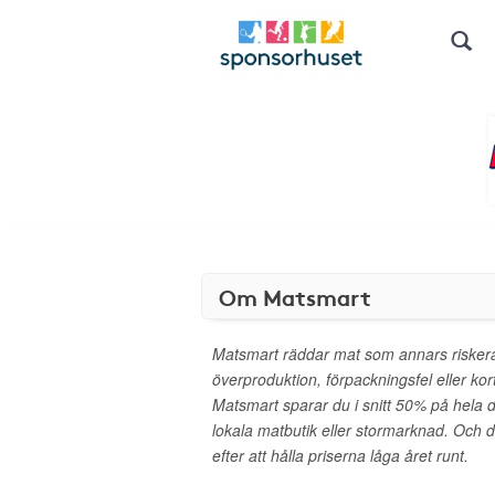
Om Matsmart
Matsmart räddar mat som annars riskerar
överproduktion, förpackningsfel eller ko
Matsmart sparar du i snitt 50% på hela d
lokala matbutik eller stormarknad. Och 
efter att hålla priserna låga året runt.