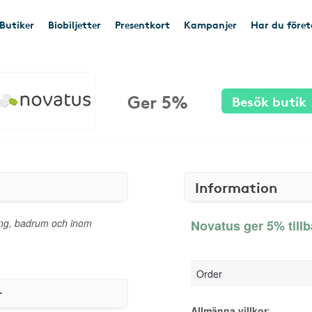
Butiker
Biobiljetter
Presentkort
Kampanjer
Har du före
Ger 5%
Besök butik
Information
ing, badrum och inom
Novatus ger 5% till
Order
r
Allmänna villkor
: