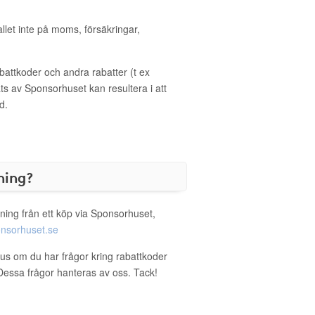
allet inte på moms, försäkringar,
ttkoder och andra rabatter (t ex
s av Sponsorhuset kan resultera i att
d.
ning?
ning från ett köp via Sponsorhuset,
nsorhuset.se
tus om du har frågor kring rabattkoder
. Dessa frågor hanteras av oss. Tack!