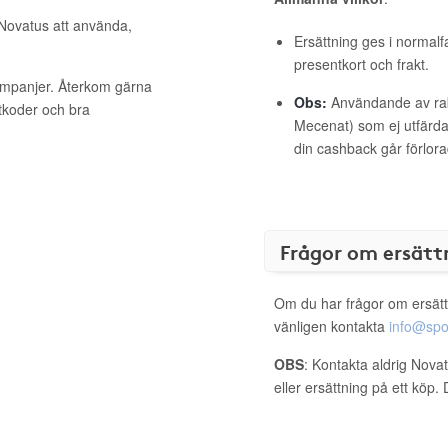
 Novatus att använda,
Ersättning ges i normalf
presentkort och frakt.
kampanjer. Återkom gärna
Obs:
Användande av raba
ttkoder och bra
Mecenat) som ej utfärdat
din cashback går förlora
Frågor om ersätt
Om du har frågor om ersätt
vänligen kontakta
info@spo
OBS
: Kontakta aldrig Nova
eller ersättning på ett köp