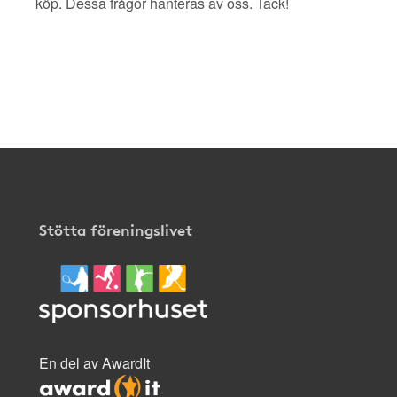
köp. Dessa frågor hanteras av oss. Tack!
Stötta föreningslivet
En del av AwardIt