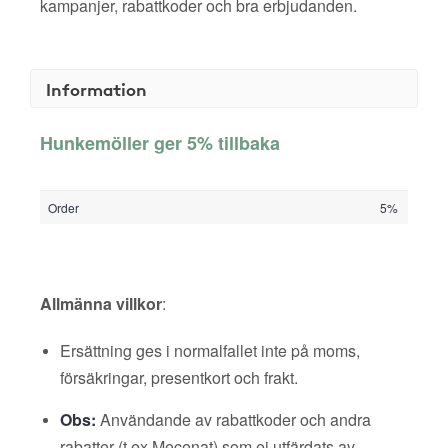
kampanjer, rabattkoder och bra erbjudanden.
Information
Hunkemöller ger 5% tillbaka
Order
5%
Allmänna villkor
:
Ersättning ges i normalfallet inte på moms,
försäkringar, presentkort och frakt.
Obs:
Användande av rabattkoder och andra
rabatter (t ex Mecenat) som ej utfärdats av