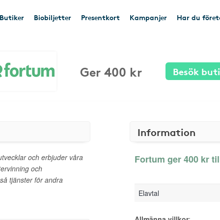
Butiker
Biobiljetter
Presentkort
Kampanjer
Har du före
Ger 400 kr
Besök but
Information
tvecklar och erbjuder våra
Fortum ger 400 kr ti
tervinning och
så tjänster för andra
Elavtal
Allmänna villkor
: