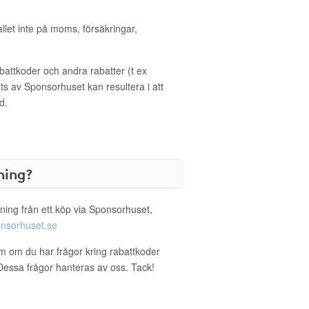
allet inte på moms, försäkringar,
ttkoder och andra rabatter (t ex
s av Sponsorhuset kan resultera i att
d.
ning?
ning från ett köp via Sponsorhuset,
nsorhuset.se
um om du har frågor kring rabattkoder
. Dessa frågor hanteras av oss. Tack!