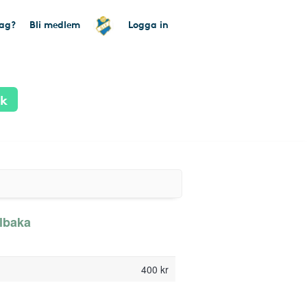
tag?
Bli medlem
Logga in
ik
llbaka
400 kr