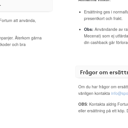
r
Ersättning ges i normalf
presentkort och frakt.
 Fortum att använda,
Obs:
Användande av raba
Mecenat) som ej utfärdat
ampanjer. Återkom gärna
din cashback går förlora
ttkoder och bra
Frågor om ersätt
Om du har frågor om ersätt
vänligen kontakta
info@spo
OBS
: Kontakta aldrig Fort
eller ersättning på ett köp