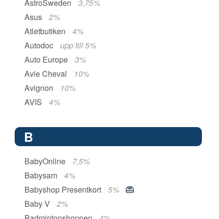
AstroSweden
3,75%
Asus
2%
Atletbutiken
4%
Autodoc
upp till 5%
Auto Europe
3%
Avie Cheval
10%
Avignon
10%
AVIS
4%
B
BabyOnline
7,5%
Babysam
4%
Babyshop Presentkort
5%
Baby V
2%
Badmintonshoppen
4%