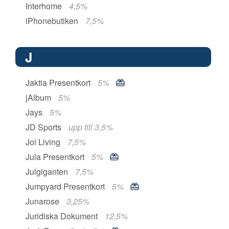
Interhome
4,5%
iPhonebutiken
7,5%
J
Jaktia Presentkort
5%
jAlbum
5%
Jays
5%
JD Sports
upp till 3,5%
Joi Living
7,5%
Jula Presentkort
5%
Julgiganten
7,5%
Jumpyard Presentkort
5%
Junarose
3,25%
Juridiska Dokument
12,5%