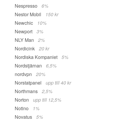
Nespresso
6%
Nestor Mobil
150 kr
Newchic
10%
Newport
3%
NLY Man
2%
Nordicink
20 kr
Nordiska Kompaniet
5%
Nordstjärnan
6,5%
nordvpn
20%
Norstatpanel
upp till 40 kr
Northmans
2,5%
Norton
upp till 12,5%
Notino
1%
Novatus
5%