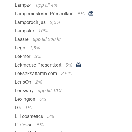
Lamp24
upp till 4%
Lampemesteren Presentkort
5%
Lamporochljus
2,5%
Lampster
10%
Lassie
upp till 200 kr
Lego
1,5%
Lekmer
3%
Lekmer.se Presentkort
5%
Leksaksaffären.com
2,5%
LensOn
2%
Lensway
upp till 10%
Lexington
6%
LG
1%
LH cosmetics
5%
Libresse
5%