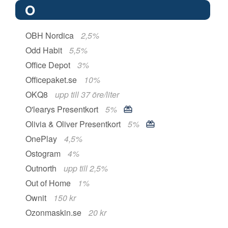
O
OBH Nordica
2,5%
Odd Habit
5,5%
Office Depot
3%
Officepaket.se
10%
OKQ8
upp till 37 öre/liter
O'learys Presentkort
5%
Olivia & Oliver Presentkort
5%
OnePlay
4,5%
Ostogram
4%
Outnorth
upp till 2,5%
Out of Home
1%
Ownit
150 kr
Ozonmaskin.se
20 kr