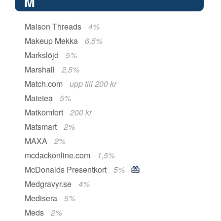
M
Maison Threads
4%
Makeup Mekka
6,5%
Markslöjd
5%
Marshall
2,5%
Match.com
upp till 200 kr
Matetea
5%
Matkomfort
200 kr
Matsmart
2%
MAXA
2%
mcdackonline.com
1,5%
McDonalds Presentkort
5%
Medgravyr.se
4%
Medisera
5%
Meds
2%