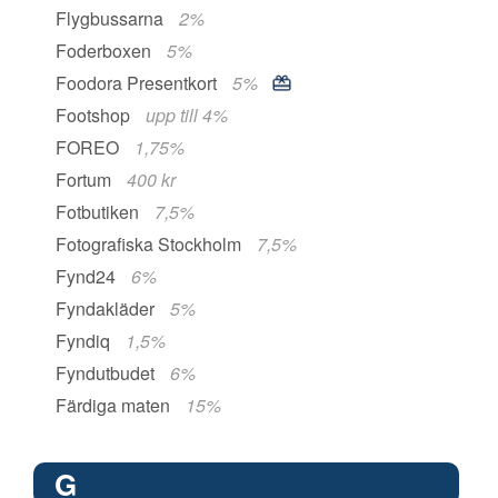
Flygbussarna
2%
Foderboxen
5%
Foodora Presentkort
5%
Footshop
upp till 4%
FOREO
1,75%
Fortum
400 kr
Fotbutiken
7,5%
Fotografiska Stockholm
7,5%
Fynd24
6%
Fyndakläder
5%
Fyndiq
1,5%
Fyndutbudet
6%
Färdiga maten
15%
G