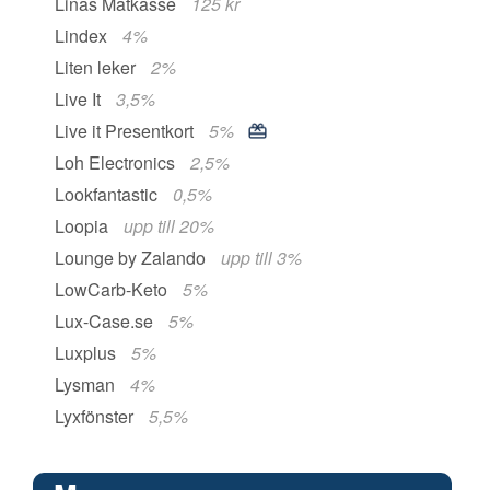
Linas Matkasse
125 kr
Lindex
4%
Liten leker
2%
Live It
3,5%
Live it Presentkort
5%
Loh Electronics
2,5%
Lookfantastic
0,5%
Loopia
upp till 20%
Lounge by Zalando
upp till 3%
LowCarb-Keto
5%
Lux-Case.se
5%
Luxplus
5%
Lysman
4%
Lyxfönster
5,5%