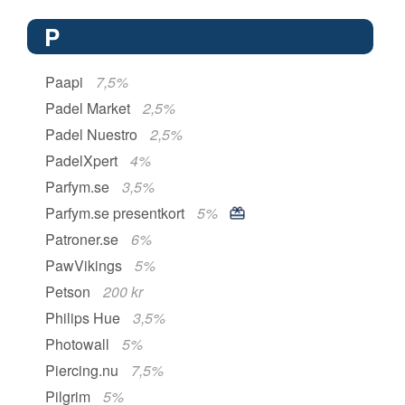
P
Paapi
7,5%
Padel Market
2,5%
Padel Nuestro
2,5%
PadelXpert
4%
Parfym.se
3,5%
Parfym.se presentkort
5%
Patroner.se
6%
PawVikings
5%
Petson
200 kr
Philips Hue
3,5%
Photowall
5%
Piercing.nu
7,5%
Pilgrim
5%