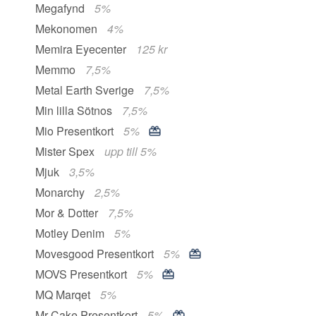
Megafynd
5%
Mekonomen
4%
Memira Eyecenter
125 kr
Memmo
7,5%
Metal Earth Sverige
7,5%
Min lilla Sötnos
7,5%
Mio Presentkort
5%
Mister Spex
upp till 5%
Mjuk
3,5%
Monarchy
2,5%
Mor & Dotter
7,5%
Motley Denim
5%
Movesgood Presentkort
5%
MOVS Presentkort
5%
MQ Marqet
5%
Mr Cake Presentkort
5%