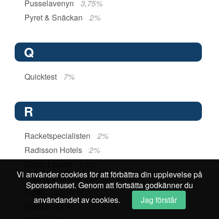
Pusselavenyn
3,75%
Pyret & Snäckan
2%
Q
Quicktest
7%
R
Racketspecialisten
2%
Radisson Hotels
2%
Ralph Lauren
1,5%
Vi använder cookies för att förbättra din upplevelse på
Rapunzel of Sweden
2,5%
Sponsorhuset. Genom att fortsätta godkänner du
Ratsit
upp till 30 kr
användandet av cookies.
Jag förstår
Readly
60 kr