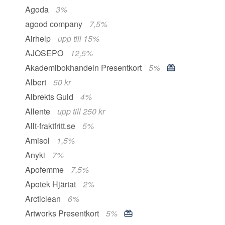
Agoda
3%
agood company
7,5%
Airhelp
upp till 15%
AJOSEPO
12,5%
Akademibokhandeln Presentkort
5%
Albert
50 kr
Albrekts Guld
4%
Allente
upp till 250 kr
Allt-fraktfritt.se
5%
Amisol
1,5%
Anyki
7%
Apofemme
7,5%
Apotek Hjärtat
2%
Arcticlean
6%
Artworks Presentkort
5%