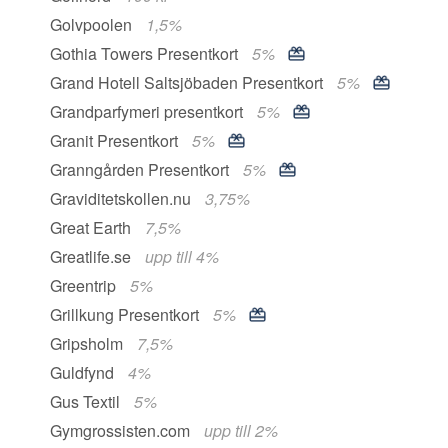
Golvpoolen
1,5%
Gothia Towers Presentkort
5%
Grand Hotell Saltsjöbaden Presentkort
5%
Grandparfymeri presentkort
5%
Granit Presentkort
5%
Granngården Presentkort
5%
Graviditetskollen.nu
3,75%
Great Earth
7,5%
Greatlife.se
upp till 4%
Greentrip
5%
Grillkung Presentkort
5%
Gripsholm
7,5%
Guldfynd
4%
Gus Textil
5%
Gymgrossisten.com
upp till 2%