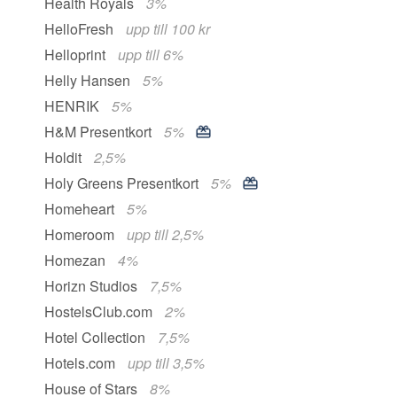
Health Royals
3%
HelloFresh
upp till 100 kr
Helloprint
upp till 6%
Helly Hansen
5%
HENRIK
5%
H&M Presentkort
5%
Holdit
2,5%
Holy Greens Presentkort
5%
Homeheart
5%
Homeroom
upp till 2,5%
Homezan
4%
Horizn Studios
7,5%
HostelsClub.com
2%
Hotel Collection
7,5%
Hotels.com
upp till 3,5%
House of Stars
8%