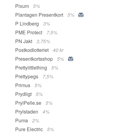
Pixum
5%
Plantagen Presentkort
5%
P Lindberg
3%
PME Protect
7,5%
PN Jakt
3,75%
Postkodlotteriet
40 kr
Presentkortsshop
5%
Prettylittlething
5%
Prettypegs
7,5%
Primus
5%
Prydligt
5%
PrylPelle.se
5%
Prylstaden
4%
Puma
2%
Pure Electric
5%