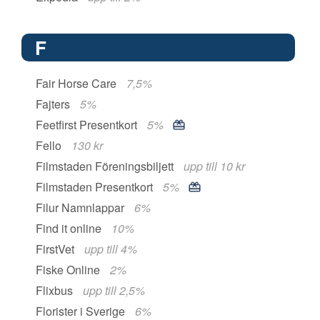
F
Fair Horse Care
7,5%
Fajters
5%
Feetfirst Presentkort
5%
Fello
130 kr
Filmstaden Föreningsbiljett
upp till 10 kr
Filmstaden Presentkort
5%
Filur Namnlappar
6%
Find it online
10%
FirstVet
upp till 4%
Fiske Online
2%
Flixbus
upp till 2,5%
Florister i Sverige
6%