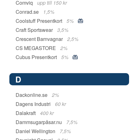
Comviq
upp till 150 kr
Conrad.se
1,5%
Coolstuff Presentkort
5%
Craft Sportswear
3,5%
Crescent Barnvagnar
2,5%
CS MEGASTORE
2%
Cubus Presentkort
5%
D
Dackonline.se
2%
Dagens Industri
60 kr
Dalakraft
400 kr
Dammsugarpåsar.nu
7,5%
Daniel Wellington
7,5%