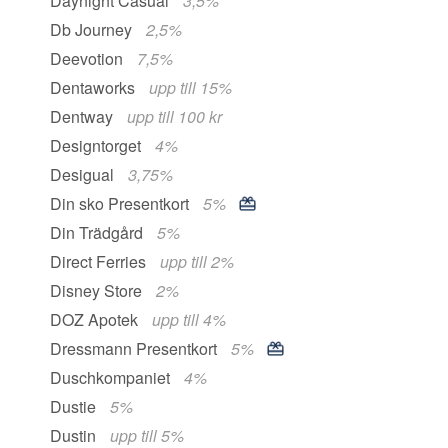
Daynight Casual
3,5%
Db Journey
2,5%
Deevotion
7,5%
Dentaworks
upp till 15%
Dentway
upp till 100 kr
Designtorget
4%
Desigual
3,75%
Din sko Presentkort
5%
Din Trädgård
5%
Direct Ferries
upp till 2%
Disney Store
2%
DOZ Apotek
upp till 4%
Dressmann Presentkort
5%
Duschkompaniet
4%
Dustie
5%
Dustin
upp till 5%