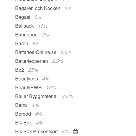
Bagaren och Kocken
2%
Bagasi
5%
Ballsack
10%
Banggood
3%
Baron
5%
Batteries-Online.se
3,5%
Batteriexperten
2,5%
Be2
25%
Beautycos
4%
BeautyPWR
10%
Beijer Byggmaterial
3,5%
Bemz
4%
Beredd
4%
Bik Bok
4%
Bik Bok Presentkort
5%