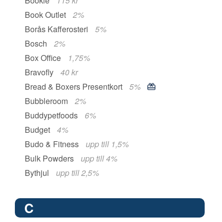
Bookie
115 kr
Book Outlet
2%
Borås Kafferosteri
5%
Bosch
2%
Box Office
1,75%
Bravofly
40 kr
Bread & Boxers Presentkort
5%
Bubbleroom
2%
Buddypetfoods
6%
Budget
4%
Budo & Fitness
upp till 1,5%
Bulk Powders
upp till 4%
Bythjul
upp till 2,5%
C