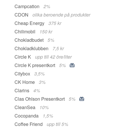
Campcation
2%
CDON
olika beroende på produkter
Cheap Energy
375 kr
Chilimobil
150 kr
Chokladbudet
5%
Chokladklubben
7,5 kr
Circle K
upp till 42 öre/liter
Circle K presentkort
5%
Citybox
3,5%
CK Home
3%
Clarins
4%
Clas Ohlson Presentkort
5%
CleanSea
10%
Cocopanda
1,5%
Coffee Friend
upp till 5%