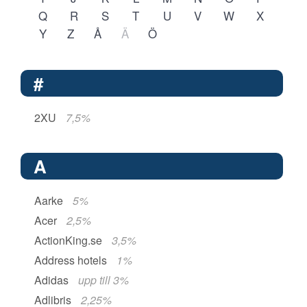
Q
R
S
T
U
V
W
X
Y
Z
Å
Ä
Ö
#
2XU
7,5%
A
Aarke
5%
Acer
2,5%
ActionKing.se
3,5%
Address hotels
1%
Adidas
upp till 3%
Adlibris
2,25%