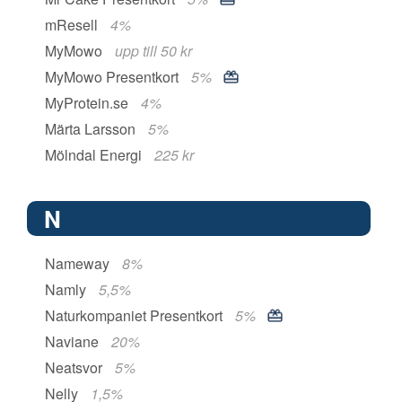
mResell
4%
MyMowo
upp till 50 kr
MyMowo Presentkort
5%
MyProtein.se
4%
Märta Larsson
5%
Mölndal Energi
225 kr
N
Nameway
8%
Namly
5,5%
Naturkompaniet Presentkort
5%
Naviane
20%
Neatsvor
5%
Nelly
1,5%