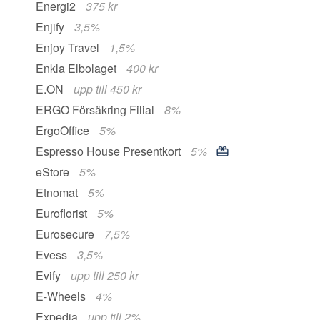
Energi2
375 kr
Enjify
3,5%
Enjoy Travel
1,5%
Enkla Elbolaget
400 kr
E.ON
upp till 450 kr
ERGO Försäkring Filial
8%
ErgoOffice
5%
Espresso House Presentkort
5%
eStore
5%
Etnomat
5%
Euroflorist
5%
Eurosecure
7,5%
Evess
3,5%
Evify
upp till 250 kr
E-Wheels
4%
Expedia
upp till 2%