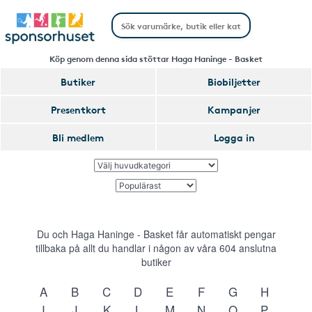
Köp genom denna sida stöttar Haga Haninge - Basket
Butiker
Biobiljetter
Presentkort
Kampanjer
Bli medlem
Logga in
Du och Haga Haninge - Basket får automatiskt pengar
tillbaka på allt du handlar i någon av våra
604
anslutna
butiker
A
B
C
D
E
F
G
H
I
J
K
L
M
N
O
P