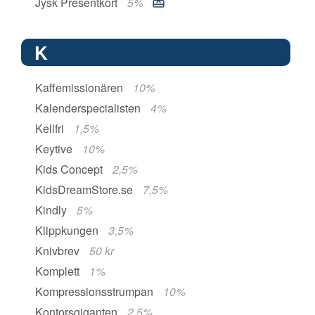
Jysk Presentkort
5%
K
Kaffemissionären
10%
Kalenderspecialisten
4%
Kellfri
1,5%
Keytive
10%
Kids Concept
2,5%
KidsDreamStore.se
7,5%
Kindly
5%
Klippkungen
3,5%
Knivbrev
50 kr
Komplett
1%
Kompressionsstrumpan
10%
Kontorsgiganten
2,5%