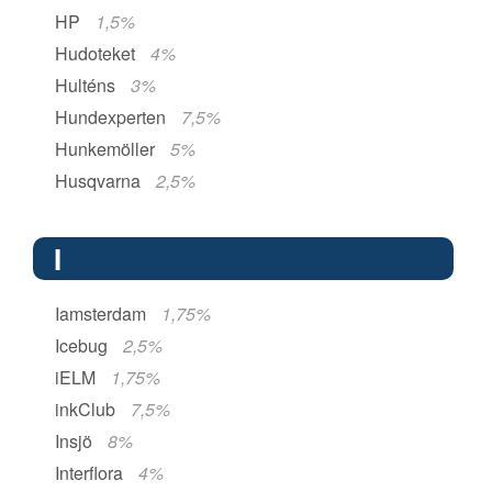
HP
1,5%
Hudoteket
4%
Hulténs
3%
Hundexperten
7,5%
Hunkemöller
5%
Husqvarna
2,5%
I
Iamsterdam
1,75%
Icebug
2,5%
iELM
1,75%
inkClub
7,5%
Insjö
8%
Interflora
4%