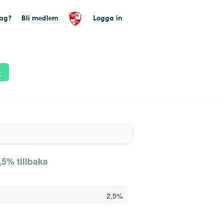
tag?
Bli medlem
Logga in
k
,5% tillbaka
2,5%