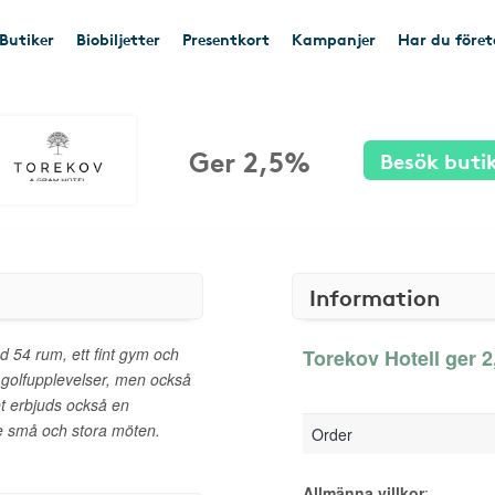
Butiker
Biobiljetter
Presentkort
Kampanjer
Har du före
Ger 2,5%
Besök buti
Information
d 54 rum, ett fint gym och
Torekov Hotell ger 2
ka golfupplevelser, men också
t erbjuds också en
e små och stora möten.
Order
Allmänna villkor
: