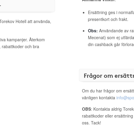
r
Ersättning ges i normalf
presentkort och frakt.
 Torekov Hotell att använda,
Obs:
Användande av raba
Mecenat) som ej utfärdat
ktiva kampanjer. Återkom
din cashback går förlora
, rabattkoder och bra
Frågor om ersätt
Om du har frågor om ersätt
vänligen kontakta
info@spo
OBS
: Kontakta aldrig Torek
rabattkoder eller ersättnin
oss. Tack!