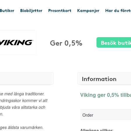
Butiker
Biobiljetter
Presentkort
Kampanjer
Har du före
Ger 0,5%
Besök buti
Information
e med långa traditioner.
Viking ger 0,5% till
andringsskor kommer vi att
bjuda våra slitstarka och
n.
Order
rges äldsta varumärken.
Allmänna villkor
: