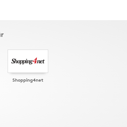
är
Shopping4net