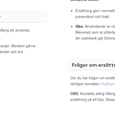
Ersättning ges i normalf
r
presentkort och frakt.
Obs:
Användande av raba
Viking att använda,
Mecenat) som ej utfärdat
din cashback går förlora
mpanjer. Återkom gärna
ttkoder och bra
Frågor om ersätt
Om du har frågor om ersätt
vänligen kontakta
info@spo
OBS
: Kontakta aldrig Vikin
ersättning på ett köp. Dess