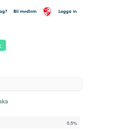
tag?
Bli medlem
Logga in
k
baka
0,5%