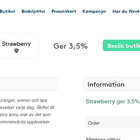
Butiker
Biobiljetter
Presentkort
Kampanjer
Har du före
Ger 3,5%
Besök buti
Information
auranger, arenor och spa
Strawberry ger 3,5% 
elser varje dag. Skiftet till
 göra ännu mer av det som
 minnesvärda upplevelser
Order
Allmänna villkor
: