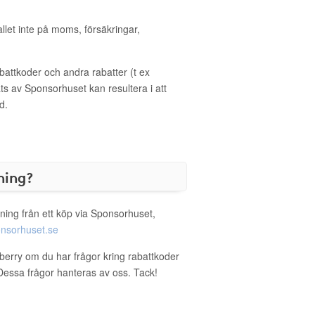
allet inte på moms, försäkringar,
ttkoder och andra rabatter (t ex
s av Sponsorhuset kan resultera i att
d.
ning?
ning från ett köp via Sponsorhuset,
nsorhuset.se
wberry om du har frågor kring rabattkoder
. Dessa frågor hanteras av oss. Tack!