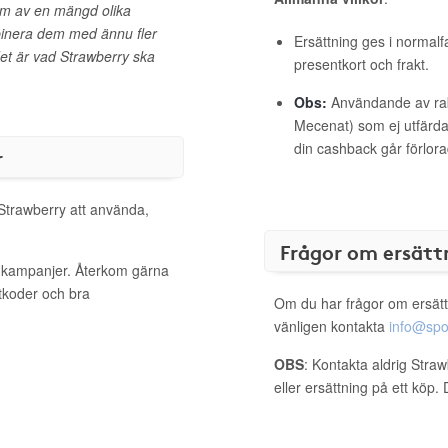
em av en mängd olika
binera dem med ännu fler
Ersättning ges i normalf
et är vad Strawberry ska
presentkort och frakt.
Obs:
Användande av raba
Mecenat) som ej utfärdat
din cashback går förlora
r
 Strawberry att använda,
Frågor om ersätt
a kampanjer. Återkom gärna
ttkoder och bra
Om du har frågor om ersätt
vänligen kontakta
info@spo
OBS
: Kontakta aldrig Stra
eller ersättning på ett köp