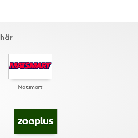
 här
Matsmart