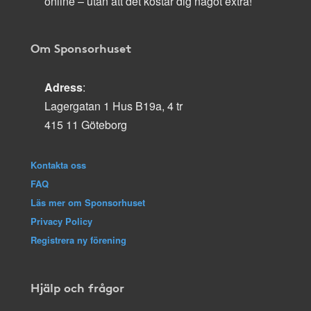
online – utan att det kostar dig något extra!
Om Sponsorhuset
Adress
:
Lagergatan 1 Hus B19a, 4 tr
415 11 Göteborg
Kontakta oss
FAQ
Läs mer om Sponsorhuset
Privacy Policy
Registrera ny förening
Hjälp och frågor