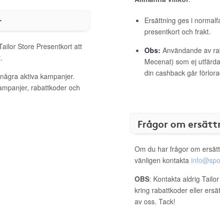
r
Ersättning ges i normalf
presentkort och frakt.
Tailor Store Presentkort att
Obs:
Användande av raba
.
Mecenat) som ej utfärdat
din cashback går förlora
t några aktiva kampanjer.
kampanjer, rabattkoder och
Frågor om ersätt
Om du har frågor om ersätt
vänligen kontakta
info@spo
OBS
: Kontakta aldrig Tailo
kring rabattkoder eller ers
av oss. Tack!