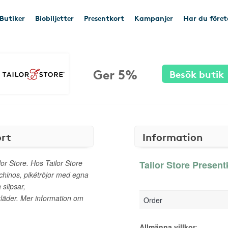
Butiker
Biobiljetter
Presentkort
Kampanjer
Har du före
Ger 5%
Besök butik
ort
Information
lor Store. Hos Tailor Store
Tailor Store Present
 chinos, pikétröjor med egna
 slipsar,
läder. Mer information om
Order
Allmänna villkor
: