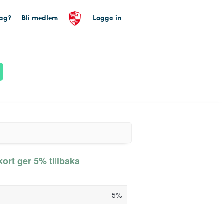
tag?
Bli medlem
Logga in
kort ger 5% tillbaka
5%