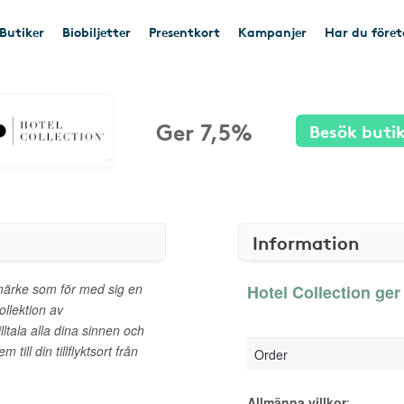
Butiker
Biobiljetter
Presentkort
Kampanjer
Har du före
Ger 7,5%
Besök buti
Information
rumärke som för med sig en
Hotel Collection ger
ollektion av
lltala alla dina sinnen och
m till din tillflyktsort från
Order
Allmänna villkor
: