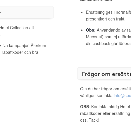
r
Ersättning ges i normalf
presentkort och frakt.
Hotel Collection att
Obs:
Användande av raba
.
Mecenat) som ej utfärdat
din cashback går förlora
aktiva kampanjer. Återkom
, rabattkoder och bra
Frågor om ersätt
Om du har frågor om ersätt
vänligen kontakta
info@spo
OBS
: Kontakta aldrig Hotel
rabattkoder eller ersättnin
oss. Tack!