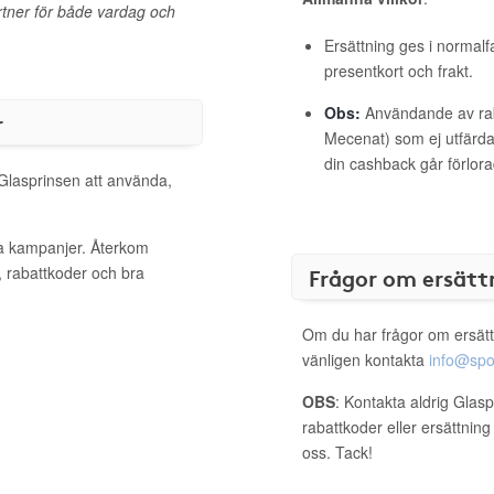
partner för både vardag och
Ersättning ges i normalf
presentkort och frakt.
Obs:
Användande av raba
r
Mecenat) som ej utfärdat
din cashback går förlora
 Glasprinsen att använda,
va kampanjer. Återkom
, rabattkoder och bra
Frågor om ersätt
Om du har frågor om ersätt
vänligen kontakta
info@spo
OBS
: Kontakta aldrig Glas
rabattkoder eller ersättnin
oss. Tack!