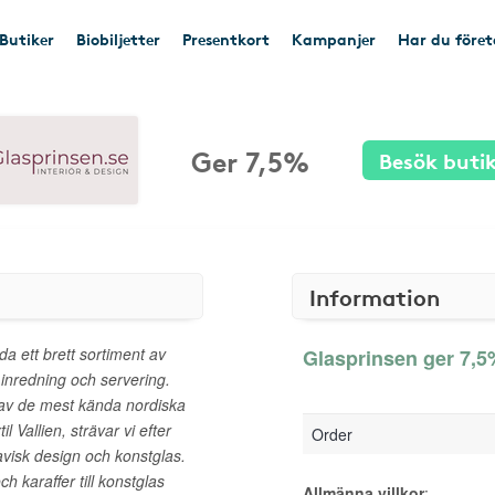
Butiker
Biobiljetter
Presentkort
Kampanjer
Har du före
Ger 7,5%
Besök buti
Information
da ett brett sortiment av
Glasprinsen ger 7,5%
 inredning och servering.
av de mest kända nordiska
 Vallien, strävar vi efter
Order
avisk design och konstglas.
ch karaffer till konstglas
Allmänna villkor
: