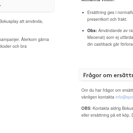
r
Ersättning ges i normalf
presentkort och frakt.
 Bokusplay att använda,
Obs:
Användande av raba
Mecenat) som ej utfärdat
a kampanjer. Återkom gärna
din cashback går förlora
ttkoder och bra
Frågor om ersätt
Om du har frågor om ersätt
vänligen kontakta
info@spo
OBS
: Kontakta aldrig Boku
eller ersättning på ett köp