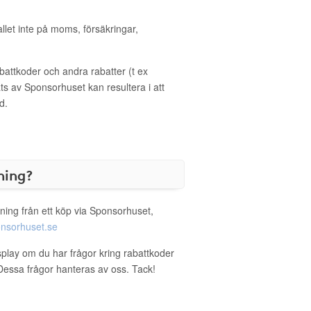
allet inte på moms, försäkringar,
ttkoder och andra rabatter (t ex
s av Sponsorhuset kan resultera i att
d.
ning?
ning från ett köp via Sponsorhuset,
nsorhuset.se
splay om du har frågor kring rabattkoder
. Dessa frågor hanteras av oss. Tack!