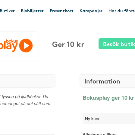
Butiker
Biobiljetter
Presentkort
Kampanjer
Har du före
Ger 10 kr
Besök buti
Information
t lyssna på ljudböcker. Du
Bokusplay ger 10 kr 
nnemanget på det sätt som
Ny kund
Allmänna villkor
: