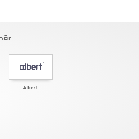
här
Albert