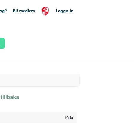
tag?
Bli medlem
Logga in
k
tillbaka
10 kr