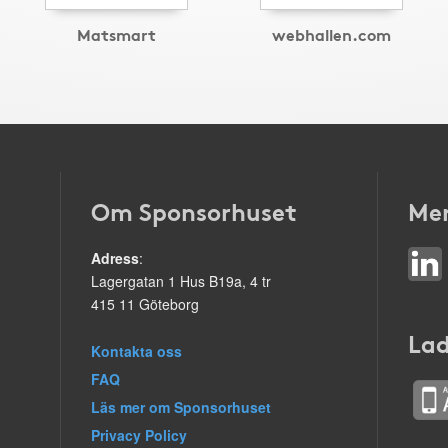
Matsmart
webhallen.com
Om Sponsorhuset
Mer
Adress
:
Lagergatan 1 Hus B19a, 4 tr
415 11 Göteborg
Lad
Kontakta oss
FAQ
Läs mer om Sponsorhuset
Privacy Policy