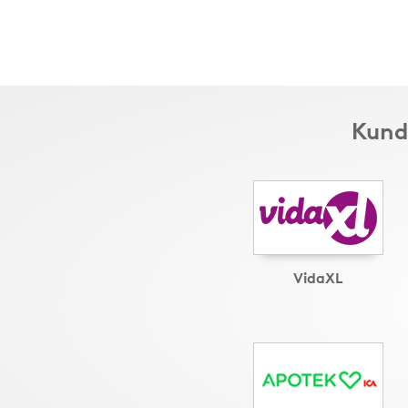
Kund
VidaXL