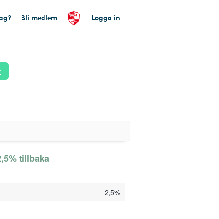
tag?
Bli medlem
Logga in
k
,5% tillbaka
2,5%