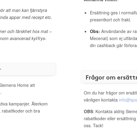
ör att man kan fjärrstyra
Ersättning ges i normalf
nvända appar med recept etc.
presentkort och frakt.
ner och färskhet hos mat –
Obs:
Användande av raba
nom avancerad kyl/frys-
Mecenat) som ej utfärdat
din cashback går förlora
r
Frågor om ersätt
l Siemens Home att
.
Om du har frågor om ersätt
vänligen kontakta
info@spo
ktiva kampanjer. Återkom
, rabattkoder och bra
OBS
: Kontakta aldrig Sie
rabattkoder eller ersättnin
oss. Tack!