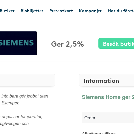
Butiker
Biobiljetter
Presentkort
Kampanjer
Har du före
Ger 2,5%
Besök buti
Information
 inte bara gör jobbet utan
Siemens Home ger 2
t. Exempel:
m anpassar temperatur,
Order
omgivningen och
Allmänna villkor
: