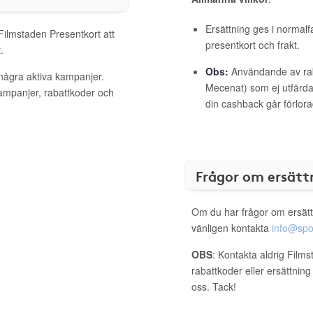
Ersättning ges i normalf
 Filmstaden Presentkort att
presentkort och frakt.
.
Obs:
Användande av raba
 några aktiva kampanjer.
Mecenat) som ej utfärdat
kampanjer, rabattkoder och
din cashback går förlora
Frågor om ersätt
Om du har frågor om ersätt
vänligen kontakta
info@spo
OBS
: Kontakta aldrig Film
rabattkoder eller ersättnin
oss. Tack!