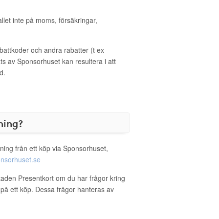
allet inte på moms, försäkringar,
ttkoder och andra rabatter (t ex
s av Sponsorhuset kan resultera i att
d.
ning?
ning från ett köp via Sponsorhuset,
nsorhuset.se
staden Presentkort om du har frågor kring
g på ett köp. Dessa frågor hanteras av