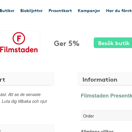
Butiker
Biobiljetter
Presentkort
Kampanjer
Har du före
Ger 5%
Besök butik
rt
Information
äst. Att se de senaste
Filmstaden Presentk
 Luta dig tillbaka och njut
Order
r
Allmänna villkor
: