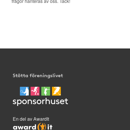
frågor hanteras av oss. Tack!
Stötta föreningslivet
En del av AwardIt