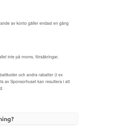
rande av konto gäller endast en gång
allet inte på moms, försäkringar,
ttkoder och andra rabatter (t ex
s av Sponsorhuset kan resultera i att
d.
ning?