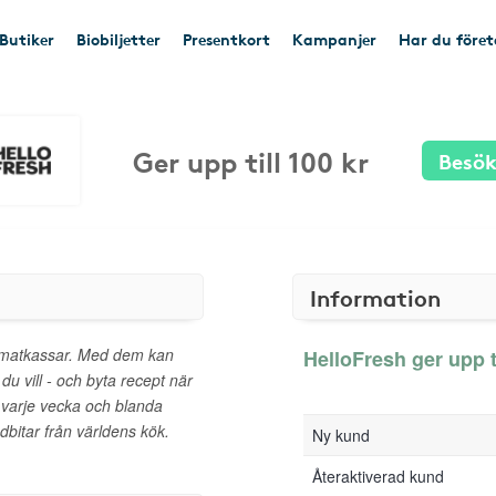
Butiker
Biobiljetter
Presentkort
Kampanjer
Har du före
Ger upp till 100 kr
Besök
Information
e matkassar. Med dem kan
HelloFresh ger upp ti
u vill - och byta recept när
t varje vecka och blanda
dbitar från världens kök.
Ny kund
Återaktiverad kund