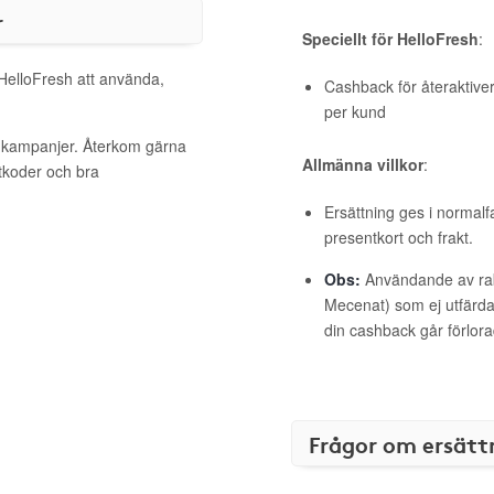
r
Speciellt för HelloFresh
:
 HelloFresh att använda,
Cashback för återaktive
per kund
a kampanjer. Återkom gärna
Allmänna villkor
:
ttkoder och bra
Ersättning ges i normalf
presentkort och frakt.
Obs:
Användande av raba
Mecenat) som ej utfärdat
din cashback går förlora
Frågor om ersätt