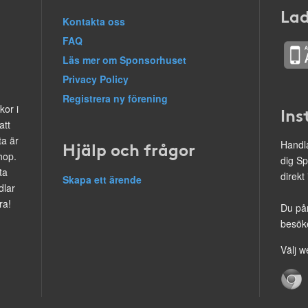
Lad
Kontakta oss
FAQ
Läs mer om Sponsorhuset
Privacy Policy
Registrera ny förening
kor i
Ins
att
ta är
Hjälp och frågor
Handla
hop.
dig Sp
ta
direkt
Skapa ett ärende
dlar
ra!
Du på
besöke
Välj w