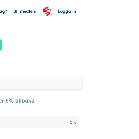
tag?
Bli medlem
Logga in
r 5% tillbaka
5%