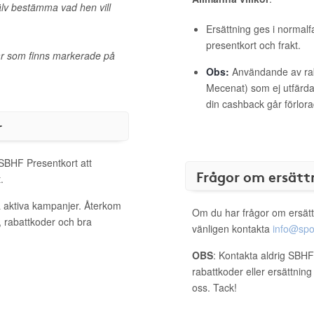
älv bestämma vad hen vill
Ersättning ges i normalf
presentkort och frakt.
lar som finns markerade på
Obs:
Användande av raba
Mecenat) som ej utfärdat
din cashback går förlora
r
 SBHF Presentkort att
Frågor om ersätt
.
a aktiva kampanjer. Återkom
Om du har frågor om ersätt
, rabattkoder och bra
vänligen kontakta
info@spo
OBS
: Kontakta aldrig SBHF
rabattkoder eller ersättnin
oss. Tack!