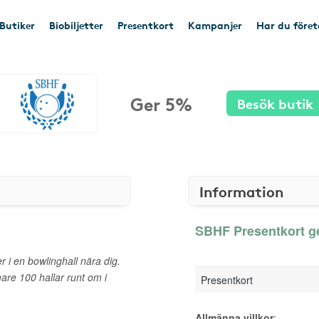
Butiker
Biobiljetter
Presentkort
Kampanjer
Har du före
Ger 5%
Besök butik
Information
SBHF Presentkort ge
 i en bowlinghall nära dig.
mare 100 hallar runt om i
Presentkort
Allmänna villkor
: