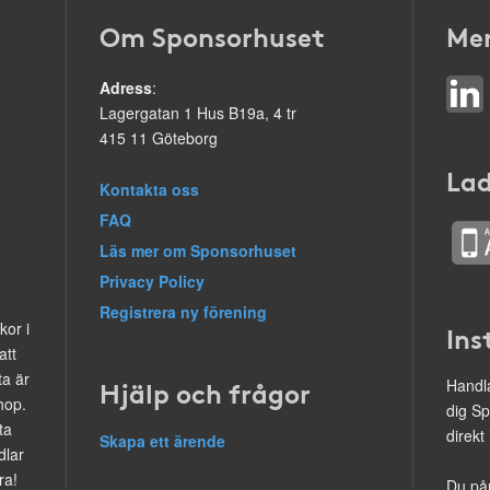
Om Sponsorhuset
Mer
Adress
:
Lagergatan 1 Hus B19a, 4 tr
415 11 Göteborg
Lad
Kontakta oss
FAQ
Läs mer om Sponsorhuset
Privacy Policy
Registrera ny förening
kor i
Ins
att
ta är
Hjälp och frågor
Handla
hop.
dig Sp
ta
direkt
Skapa ett ärende
dlar
ra!
Du på