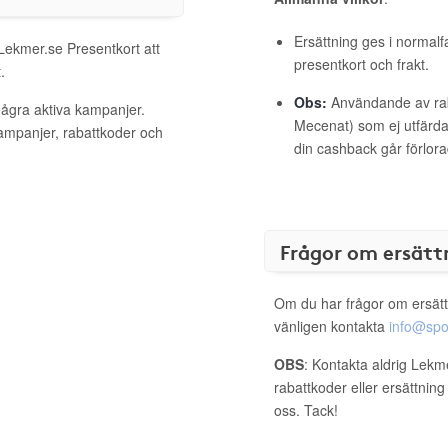
Ersättning ges i normalf
 Lekmer.se Presentkort att
presentkort och frakt.
.
Obs:
Användande av raba
några aktiva kampanjer.
Mecenat) som ej utfärdat
kampanjer, rabattkoder och
din cashback går förlora
Frågor om ersätt
Om du har frågor om ersätt
vänligen kontakta
info@spo
OBS
: Kontakta aldrig Lekm
rabattkoder eller ersättnin
oss. Tack!