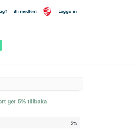
tag?
Bli medlem
Logga in
rt ger 5% tillbaka
5%