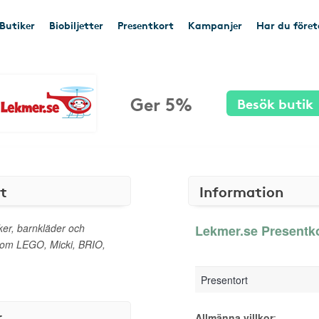
Butiker
Biobiljetter
Presentkort
Kampanjer
Har du före
Ger 5%
Besök butik
t
Information
ker, barnkläder och
Lekmer.se Presentko
som LEGO, Micki, BRIO,
Presentort
r
Allmänna villkor
: