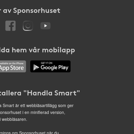
 av Sponsorhuset
da hem vår mobilapp
tallera "Handla Smart"
 Smart är ett webbläsartillägg som ger
onsorhuset i en minifierad version,
 i webbläsaren.
minns om Sponsorhuset när du