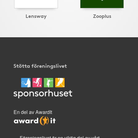
Lensway
Zooplus
Stötta föreningslivet
En del av AwardIt
Föreningslivet är en viktig del av vårt