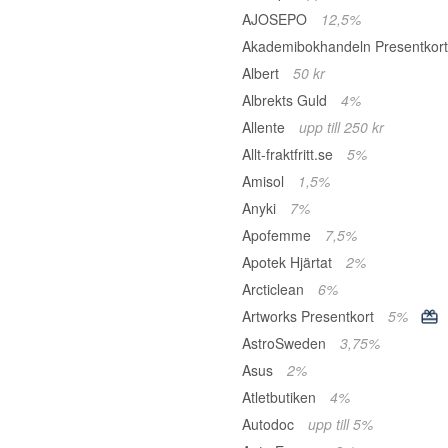
AJOSEPO
12,5%
Akademibokhandeln Presentkor
Albert
50 kr
Albrekts Guld
4%
Allente
upp till 250 kr
Allt-fraktfritt.se
5%
Amisol
1,5%
Anyki
7%
Apofemme
7,5%
Apotek Hjärtat
2%
Arcticlean
6%
Artworks Presentkort
5%
AstroSweden
3,75%
Asus
2%
Atletbutiken
4%
Autodoc
upp till 5%