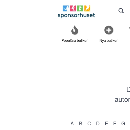
Populära butiker
Nya butiker
D
autom
A
B
C
D
E
F
G