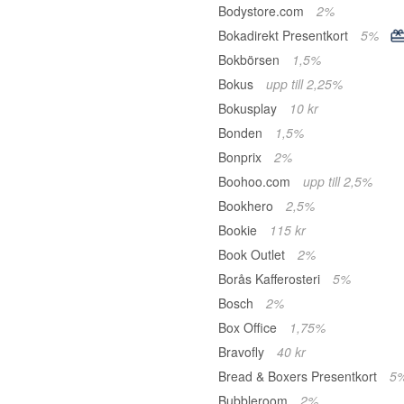
Bodystore.com
2%
Bokadirekt Presentkort
5%
Bokbörsen
1,5%
Bokus
upp till 2,25%
Bokusplay
10 kr
Bonden
1,5%
Bonprix
2%
Boohoo.com
upp till 2,5%
Bookhero
2,5%
Bookie
115 kr
Book Outlet
2%
Borås Kafferosteri
5%
Bosch
2%
Box Office
1,75%
Bravofly
40 kr
Bread & Boxers Presentkort
5
Bubbleroom
2%