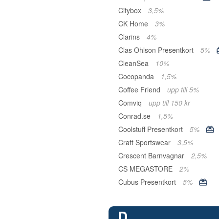
Citybox
3,5%
CK Home
3%
Clarins
4%
Clas Ohlson Presentkort
5%
CleanSea
10%
Cocopanda
1,5%
Coffee Friend
upp till 5%
Comviq
upp till 150 kr
Conrad.se
1,5%
Coolstuff Presentkort
5%
Craft Sportswear
3,5%
Crescent Barnvagnar
2,5%
CS MEGASTORE
2%
Cubus Presentkort
5%
D