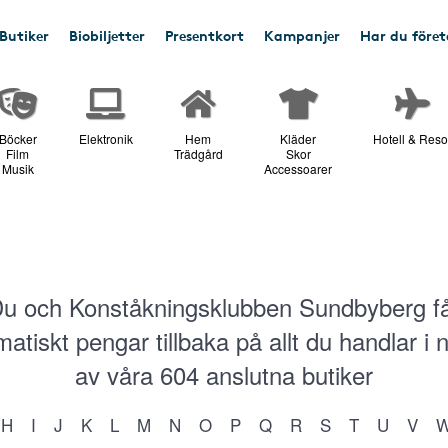
Butiker
Biobiljetter
Presentkort
Kampanjer
Har du före
Böcker
Elektronik
Hem
Kläder
Hotell & Reso
Film
Trädgård
Skor
Musik
Accessoarer
u och Konståkningsklubben Sundbyberg f
atiskt pengar tillbaka på allt du handlar i
av våra
604
anslutna butiker
H
I
J
K
L
M
N
O
P
Q
R
S
T
U
V