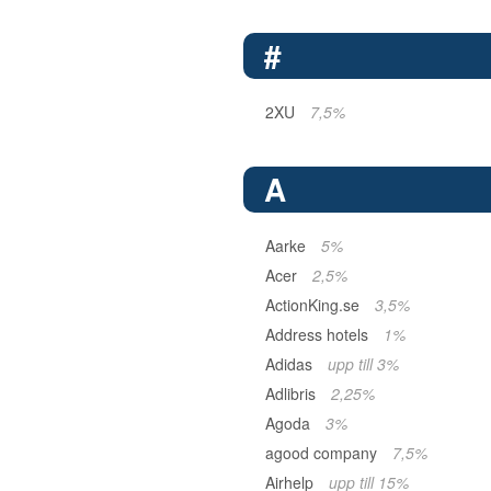
#
2XU
7,5%
A
Aarke
5%
Acer
2,5%
ActionKing.se
3,5%
Address hotels
1%
Adidas
upp till 3%
Adlibris
2,25%
Agoda
3%
agood company
7,5%
Airhelp
upp till 15%