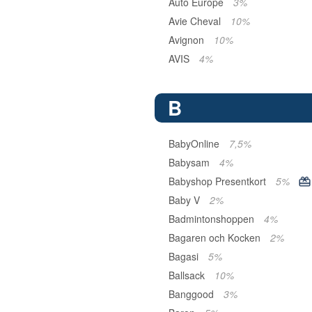
Auto Europe
3%
Avie Cheval
10%
Avignon
10%
AVIS
4%
B
BabyOnline
7,5%
Babysam
4%
Babyshop Presentkort
5%
Baby V
2%
Badmintonshoppen
4%
Bagaren och Kocken
2%
Bagasi
5%
Ballsack
10%
Banggood
3%