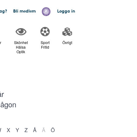
tag?
Bli medlem
Logga in
r
Skönhet
Sport
Övrigt
Hälsa
Fritid
Optik
år
 någon
W
X
Y
Z
Å
Ä
Ö