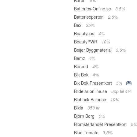
Baron
5%
Batteries-Online.se
3,5%
Batteriexperten
2,5%
Be2
25%
Beautycos
4%
BeautyPWR
10%
Beijer Byggmaterial
3,5%
Bemz
4%
Beredd
4%
Bik Bok
4%
Bik Bok Presentkort
5%
Bildelar-online.se
upp till 4%
Biohack Balance
10%
Bixia
350 kr
Björn Borg
5%
Blomsterlandet Presentkort
5%
Blue Tomato
3,5%