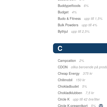
Buddypetfoods
6%
Budget
4%
Budo & Fitness
upp till 1,5%
Bulk Powders
upp till 4%
Bythjul
upp till 2,5%
C
Campcation
2%
CDON
olika beroende på prod
Cheap Energy
375 kr
Chilimobil
150 kr
Chokladbudet
5%
Chokladklubben
7,5 kr
Circle K
upp till 42 öre/liter
Circle K presentkort
5%