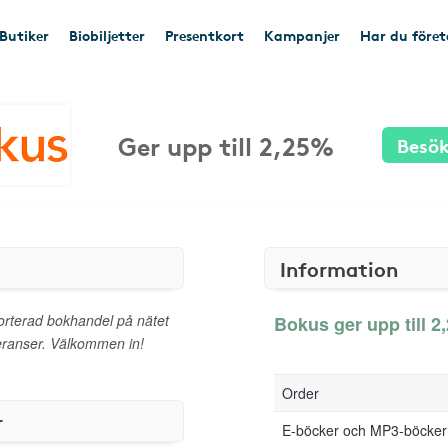
Butiker
Biobiljetter
Presentkort
Kampanjer
Har du före
Ger upp till 2,25%
Besök
Information
sorterad bokhandel på nätet
Bokus ger upp till 2
veranser. Välkommen in!
Order
r
E-böcker och MP3-böcker