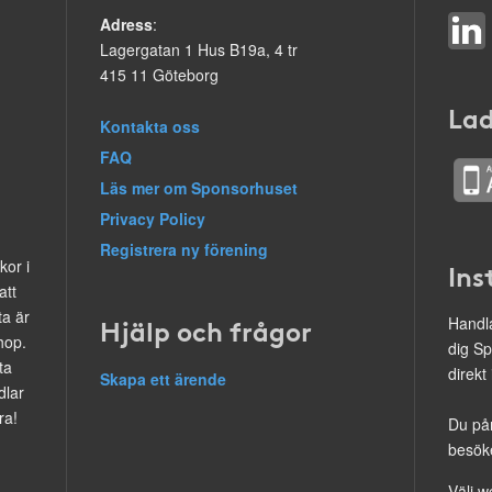
Adress
:
Lagergatan 1 Hus B19a, 4 tr
415 11 Göteborg
Lad
Kontakta oss
FAQ
Läs mer om Sponsorhuset
Privacy Policy
Registrera ny förening
kor i
Ins
att
ta är
Hjälp och frågor
Handla
hop.
dig Sp
ta
direkt
Skapa ett ärende
dlar
ra!
Du på
besöke
Välj w