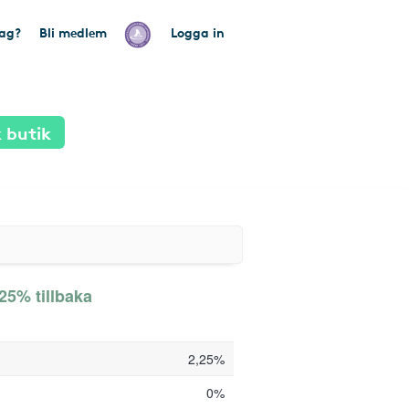
tag?
Bli medlem
Logga in
 butik
,25% tillbaka
2,25%
0%