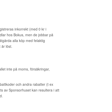
gistreras inkorrekt (med 0 kr i
dlar hos Bokus, men de jobbar på
gärda alla köp med felaktig
är löst.
allet inte på moms, försäkringar,
ttkoder och andra rabatter (t ex
s av Sponsorhuset kan resultera i att
d.