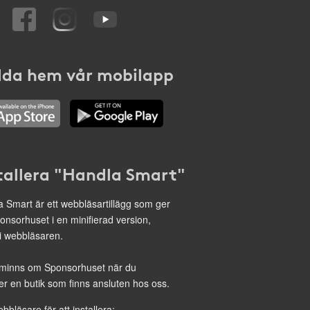
da hem vår mobilapp
tallera "Handla Smart"
 Smart är ett webbläsartillägg som ger
onsorhuset i en minifierad version,
 i webbläsaren.
minns om Sponsorhuset när du
r en butik som finns ansluten hos oss.
ebbläsare för att installera: