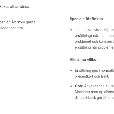
 Bokus att använda,
Speciellt för Bokus
:
mpanjer. Återkom gärna
ttkoder och bra
Just nu kan vissa köp re
ersättning) när man han
problemet och kommer åt
ersättning när problemet 
Allmänna villkor
:
Ersättning ges i normalf
presentkort och frakt.
Obs:
Användande av raba
Mecenat) som ej utfärdat
din cashback går förlora