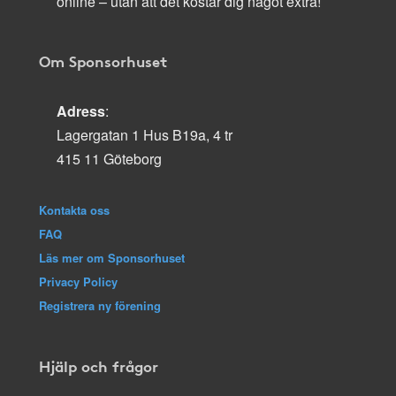
online – utan att det kostar dig något extra!
Om Sponsorhuset
Adress
:
Lagergatan 1 Hus B19a, 4 tr
415 11 Göteborg
Kontakta oss
FAQ
Läs mer om Sponsorhuset
Privacy Policy
Registrera ny förening
Hjälp och frågor