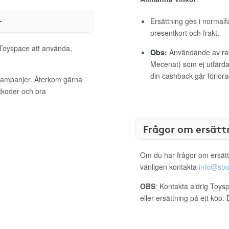
r
Ersättning ges i normalf
presentkort och frakt.
l Toyspace att använda,
Obs:
Användande av raba
Mecenat) som ej utfärdat
din cashback går förlora
 kampanjer. Återkom gärna
ttkoder och bra
Frågor om ersätt
Om du har frågor om ersätt
vänligen kontakta
info@spo
OBS
: Kontakta aldrig Toys
eller ersättning på ett köp