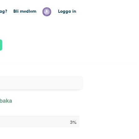
tag?
Bli medlem
Logga in
lbaka
3%