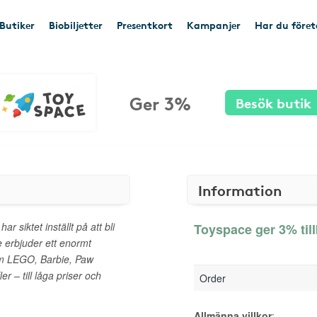
Butiker
Biobiljetter
Presentkort
Kampanjer
Har du före
Ger 3%
Besök butik
Information
 siktet inställt på att bli
Toyspace ger 3% til
e erbjuder ett enormt
m LEGO, Barbie, Paw
 – till låga priser och
Order
Allmänna villkor
: