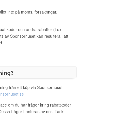
allet inte på moms, försäkringar,
ttkoder och andra rabatter (t ex
s av Sponsorhuset kan resultera i att
d.
ning?
ning från ett köp via Sponsorhuset,
nsorhuset.se
pace om du har frågor kring rabattkoder
. Dessa frågor hanteras av oss. Tack!