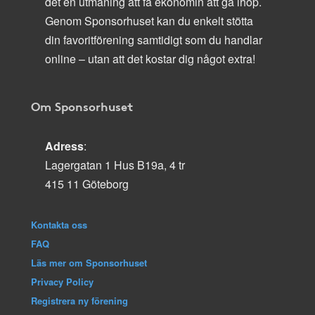
det en utmaning att få ekonomin att gå ihop.
Genom Sponsorhuset kan du enkelt stötta
din favoritförening samtidigt som du handlar
online – utan att det kostar dig något extra!
Om Sponsorhuset
Adress
:
Lagergatan 1 Hus B19a, 4 tr
415 11 Göteborg
Kontakta oss
FAQ
Läs mer om Sponsorhuset
Privacy Policy
Registrera ny förening