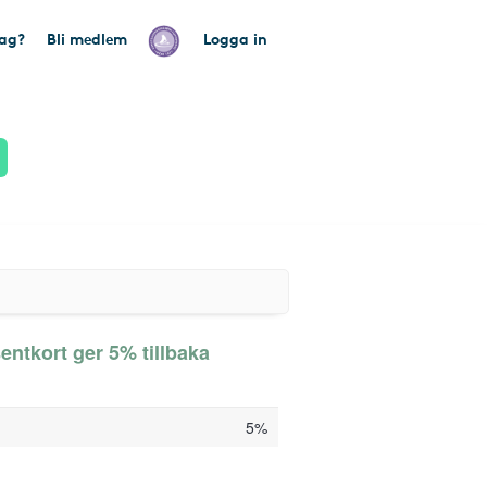
tag?
Bli medlem
Logga in
entkort ger 5% tillbaka
5%