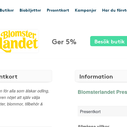
Butiker
Biobiljetter
Presentkort
Kampanjer
Har du före
Ger 5%
Besök butik
ntkort
Information
 för alla som älskar odling,
Blomsterlandet Pres
n nöjet att själv välja
ter, blommor, tillbehör &
Presentkort
Allmänna villkor
: