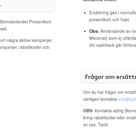
r
Ersättning ges i normalf
presentkort och frakt.
 Blomsterlandet Presentkort
set.
Obs:
Användande av raba
Mecenat) som ej utfärdat
kort några aktiva kampanjer.
din cashback går förlora
kampanjer, rabattkoder och
Frågor om ersätt
Om du har frågor om ersätt
vänligen kontakta
info@spo
OBS
: Kontakta aldrig Blom
kring rabattkoder eller ers
av oss. Tack!