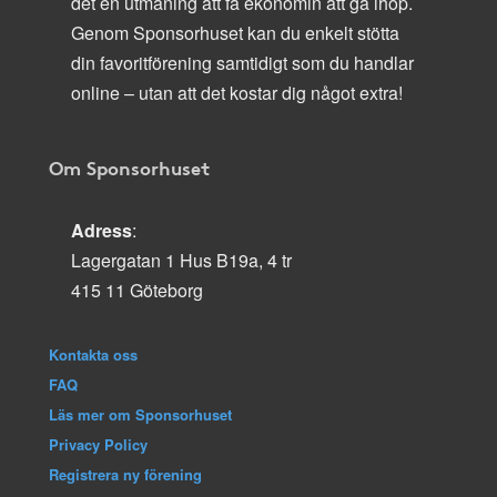
det en utmaning att få ekonomin att gå ihop.
Genom Sponsorhuset kan du enkelt stötta
din favoritförening samtidigt som du handlar
online – utan att det kostar dig något extra!
Om Sponsorhuset
Adress
:
Lagergatan 1 Hus B19a, 4 tr
415 11 Göteborg
Kontakta oss
FAQ
Läs mer om Sponsorhuset
Privacy Policy
Registrera ny förening