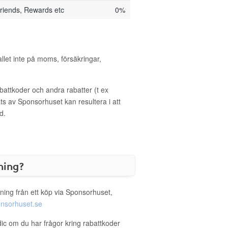
riends, Rewards etc
0%
allet inte på moms, försäkringar,
ttkoder och andra rabatter (t ex
s av Sponsorhuset kan resultera i att
d.
ning?
ning från ett köp via Sponsorhuset,
nsorhuset.se
dic om du har frågor kring rabattkoder