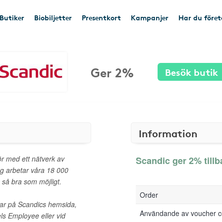
Butiker
Biobiljetter
Presentkort
Kampanjer
Har du före
Ger 2%
Besök butik
Information
ör med ett nätverk av
Scandic ger 2% tillb
ag arbetar våra 18 000
 så bra som möjligt.
Order
ngar på Scandics hemsida,
Användande av voucher 
ls Employee eller vid