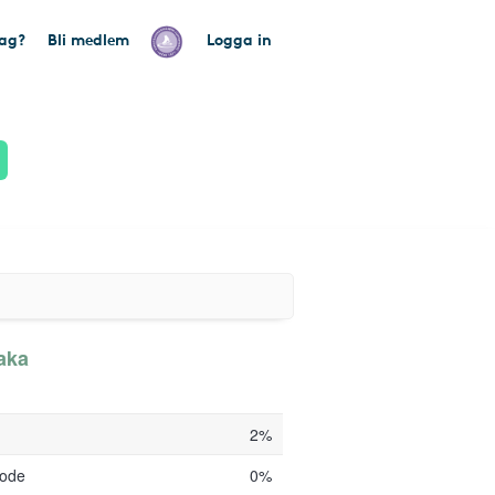
tag?
Bli medlem
Logga in
aka
2%
code
0%