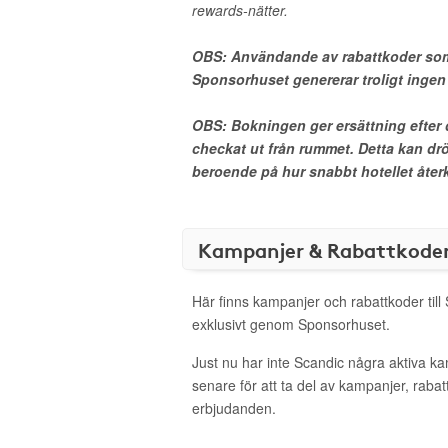
rewards-nätter.
OBS: Användande av rabattkoder som
Sponsorhuset genererar troligt inge
OBS: Bokningen ger ersättning efter d
checkat ut från rummet. Detta kan drö
beroende på hur snabbt hotellet återko
Kampanjer & Rabattkode
Här finns kampanjer och rabattkoder till
exklusivt genom Sponsorhuset.
Just nu har inte Scandic några aktiva k
senare för att ta del av kampanjer, raba
erbjudanden.