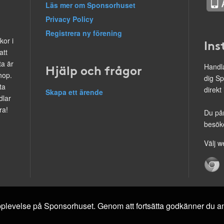
Läs mer om Sponsorhuset
Privacy Policy
Registrera ny förening
kor i
Ins
att
ta är
Hjälp och frågor
Handla
hop.
dig Sp
ta
direkt
Skapa ett ärende
dlar
ra!
Du på
besöke
Välj w
 upplevelse på Sponsorhuset. Genom att fortsätta godkänner du