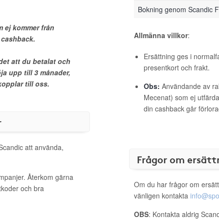
Bokning genom Scandic F
 ej kommer från
Allmänna villkor
:
n cashback.
Ersättning ges i normalf
et att du betalat och
presentkort och frakt.
ja upp till 3 månader,
pplar till oss.
Obs:
Användande av raba
Mecenat) som ej utfärdat
din cashback går förlora
r
 Scandic att använda,
Frågor om ersätt
ampanjer. Återkom gärna
Om du har frågor om ersätt
ttkoder och bra
vänligen kontakta
info@spo
OBS
: Kontakta aldrig Scan