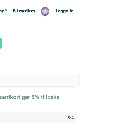
tag?
Bli medlem
Logga in
entkort ger 5% tillbaka
5%