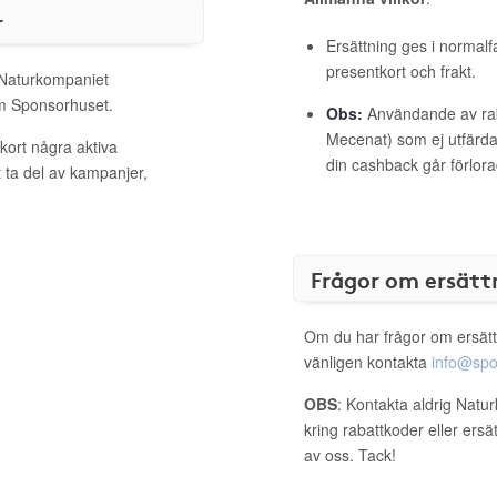
r
Ersättning ges i normalf
presentkort och frakt.
l Naturkompaniet
om Sponsorhuset.
Obs:
Användande av raba
Mecenat) som ej utfärdat
kort några aktiva
din cashback går förlora
 ta del av kampanjer,
Frågor om ersätt
Om du har frågor om ersätt
vänligen kontakta
info@spo
OBS
: Kontakta aldrig Natu
kring rabattkoder eller ers
av oss. Tack!