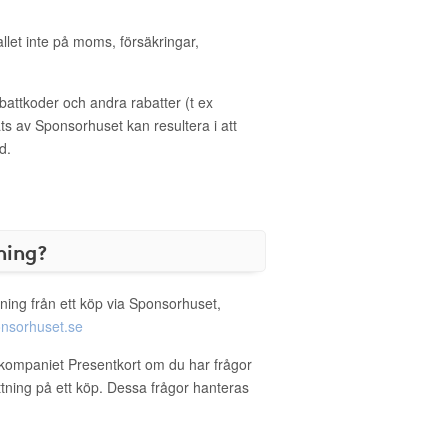
allet inte på moms, försäkringar,
ttkoder och andra rabatter (t ex
s av Sponsorhuset kan resultera i att
d.
ning?
ning från ett köp via Sponsorhuset,
nsorhuset.se
rkompaniet Presentkort om du har frågor
ättning på ett köp. Dessa frågor hanteras