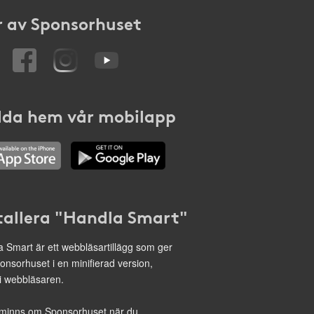
 av Sponsorhuset
da hem vår mobilapp
tallera "Handla Smart"
 Smart är ett webbläsartillägg som ger
onsorhuset i en minifierad version,
 i webbläsaren.
minns om Sponsorhuset när du