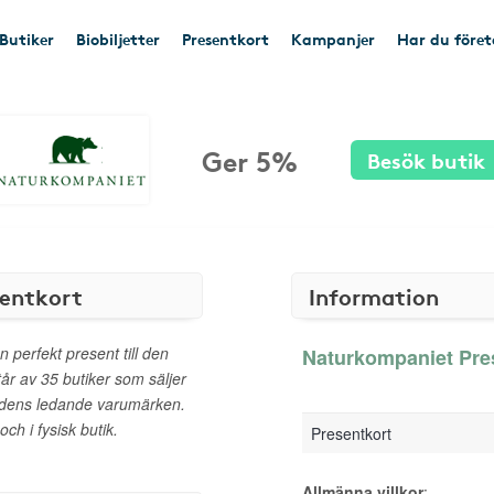
Butiker
Biobiljetter
Presentkort
Kampanjer
Har du före
Ger 5%
Besök butik
entkort
Information
 perfekt present till den
Naturkompaniet Pres
tår av 35 butiker som säljer
världens ledande varumärken.
h i fysisk butik.
Presentkort
Allmänna villkor
: