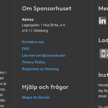
Om Sponsorhuset
Mer
Adress
:
Lagergatan 1 Hus B19a, 4 tr
415 11 Göteborg
Lad
Kontakta oss
FAQ
Läs mer om Sponsorhuset
Privacy Policy
Registrera ny förening
kor i
Ins
att
ta är
Hjälp och frågor
Handla
hop.
dig Sp
ta
direkt
Skapa ett ärende
dlar
ra!
Du på