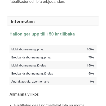
rabattkoder och bra erbjudanden.
Information
Hallon ger upp till 150 kr tillbaka
Mobilabonnemang, privat
100kr
Bredbandsabonnemang, privat
75kr
Mobilabonnemang, företag
150kr
Bredbandsabonnemang, företag
50kr
Ångrat, avslutat abonnemang
0kr
Allmänna villkor
:
Ersättning ges i normalfallet inte på moms,