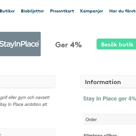
Butiker
Biobiljetter
Presentkort
Kampanjer
Har du före
Ger 4%
Besök butik
Information
 golf eller gym och oavsett
Stay In Place ger 4%
Stay In Place ambition att
Order
r
Allmänna villkor
: