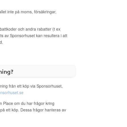
allet inte på moms, försäkringar,
ttkoder och andra rabatter (t ex
s av Sponsorhuset kan resultera i att
d.
ning?
ning från ett köp via Sponsorhuset,
nsorhuset.se
In Place om du har frågor kring
g på ett köp. Dessa frågor hanteras av