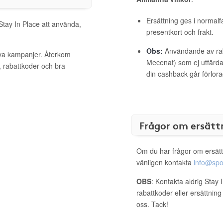
Ersättning ges i normalf
 Stay In Place att använda,
presentkort och frakt.
Obs:
Användande av raba
tiva kampanjer. Återkom
Mecenat) som ej utfärdat
, rabattkoder och bra
din cashback går förlora
Frågor om ersätt
Om du har frågor om ersätt
vänligen kontakta
info@spo
OBS
: Kontakta aldrig Stay 
rabattkoder eller ersättnin
oss. Tack!