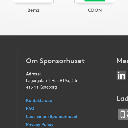
Bemz
CDON
Om Sponsorhuset
Mer
Adress
:
Lagergatan 1 Hus B19a, 4 tr
415 11 Göteborg
Lad
Kontakta oss
FAQ
Läs mer om Sponsorhuset
Privacy Policy