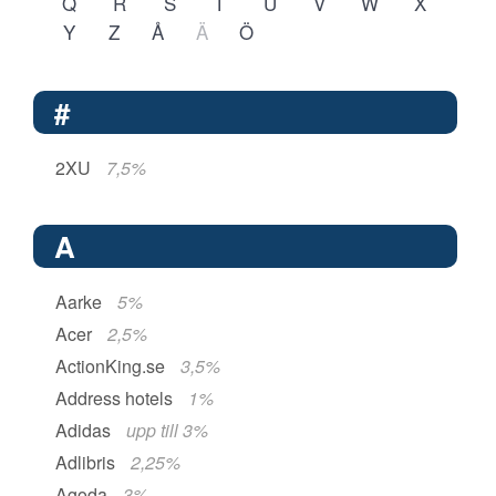
Q
R
S
T
U
V
W
X
Y
Z
Å
Ä
Ö
#
2XU
7,5%
A
Aarke
5%
Acer
2,5%
ActionKing.se
3,5%
Address hotels
1%
Adidas
upp till 3%
Adlibris
2,25%
Agoda
3%