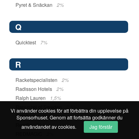
Pyret & Snäckan
2%
Q
Quicktest
7%
R
Racketspecialisten
2%
Radisson Hotels
2%
Ralph Lauren
1,5%
Rapunzel of Sweden
2,5%
Vi använder cookies för att förbättra din upplevelse på
Ratsit
upp till 30 kr
Sponsorhuset. Genom att fortsätta godkänner du
Readly
60 kr
användandet av cookies.
Jag förstår
REDMAGIC
2%