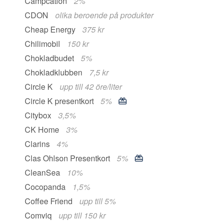
Campcation
2%
CDON
olika beroende på produkter
Cheap Energy
375 kr
Chilimobil
150 kr
Chokladbudet
5%
Chokladklubben
7,5 kr
Circle K
upp till 42 öre/liter
Circle K presentkort
5%
Citybox
3,5%
CK Home
3%
Clarins
4%
Clas Ohlson Presentkort
5%
CleanSea
10%
Cocopanda
1,5%
Coffee Friend
upp till 5%
Comviq
upp till 150 kr