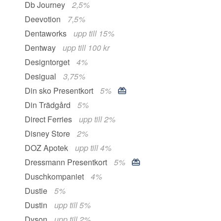
Db Journey
2,5%
Deevotion
7,5%
Dentaworks
upp till 15%
Dentway
upp till 100 kr
Designtorget
4%
Desigual
3,75%
Din sko Presentkort
5%
Din Trädgård
5%
Direct Ferries
upp till 2%
Disney Store
2%
DOZ Apotek
upp till 4%
Dressmann Presentkort
5%
Duschkompaniet
4%
Dustie
5%
Dustin
upp till 5%
Dyson
upp till 2%