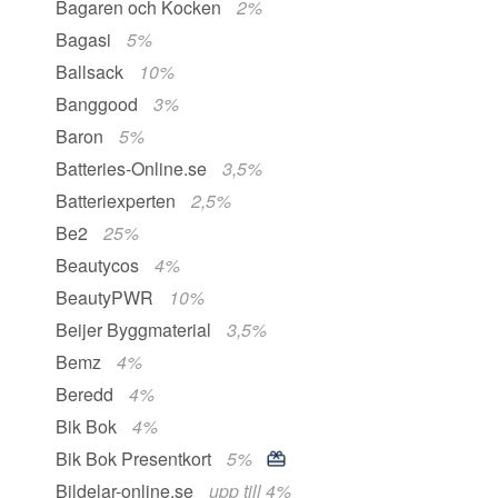
Bagaren och Kocken
2%
Bagasi
5%
Ballsack
10%
Banggood
3%
Baron
5%
Batteries-Online.se
3,5%
Batteriexperten
2,5%
Be2
25%
Beautycos
4%
BeautyPWR
10%
Beijer Byggmaterial
3,5%
Bemz
4%
Beredd
4%
Bik Bok
4%
Bik Bok Presentkort
5%
Bildelar-online.se
upp till 4%