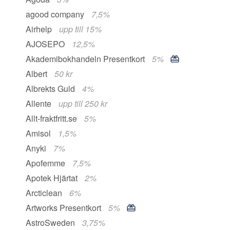
agood company
7,5%
Airhelp
upp till 15%
AJOSEPO
12,5%
Akademibokhandeln Presentkort
5%
Albert
50 kr
Albrekts Guld
4%
Allente
upp till 250 kr
Allt-fraktfritt.se
5%
Amisol
1,5%
Anyki
7%
Apofemme
7,5%
Apotek Hjärtat
2%
Arcticlean
6%
Artworks Presentkort
5%
AstroSweden
3,75%