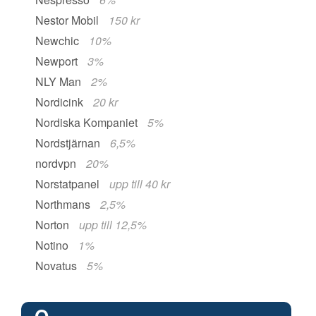
Nestor Mobil
150 kr
Newchic
10%
Newport
3%
NLY Man
2%
Nordicink
20 kr
Nordiska Kompaniet
5%
Nordstjärnan
6,5%
nordvpn
20%
Norstatpanel
upp till 40 kr
Northmans
2,5%
Norton
upp till 12,5%
Notino
1%
Novatus
5%
O