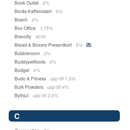
Book Outlet
2%
Borås Kafferosteri
5%
Bosch
2%
Box Office
1,75%
Bravofly
40 kr
Bread & Boxers Presentkort
5%
Bubbleroom
2%
Buddypetfoods
6%
Budget
4%
Budo & Fitness
upp till 1,5%
Bulk Powders
upp till 4%
Bythjul
upp till 2,5%
C