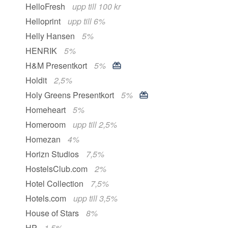
HelloFresh
upp till 100 kr
Helloprint
upp till 6%
Helly Hansen
5%
HENRIK
5%
H&M Presentkort
5%
Holdit
2,5%
Holy Greens Presentkort
5%
Homeheart
5%
Homeroom
upp till 2,5%
Homezan
4%
Horizn Studios
7,5%
HostelsClub.com
2%
Hotel Collection
7,5%
Hotels.com
upp till 3,5%
House of Stars
8%
HP
1,5%