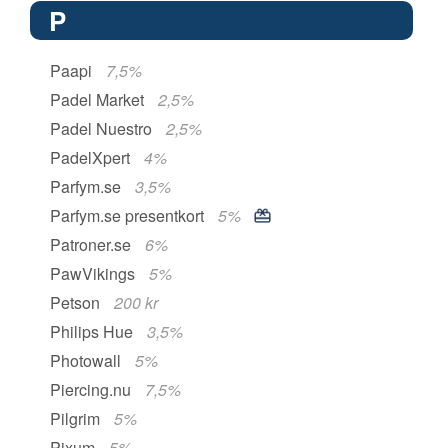
P
Paapi
7,5%
Padel Market
2,5%
Padel Nuestro
2,5%
PadelXpert
4%
Parfym.se
3,5%
Parfym.se presentkort
5%
Patroner.se
6%
PawVikings
5%
Petson
200 kr
Philips Hue
3,5%
Photowall
5%
Piercing.nu
7,5%
Pilgrim
5%
Pixum
5%