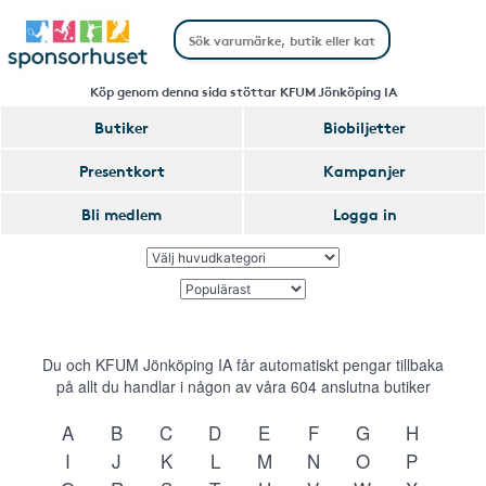
Köp genom denna sida stöttar KFUM Jönköping IA
Butiker
Biobiljetter
Presentkort
Kampanjer
Bli medlem
Logga in
Du och KFUM Jönköping IA får automatiskt pengar tillbaka
på allt du handlar i någon av våra
604
anslutna butiker
A
B
C
D
E
F
G
H
I
J
K
L
M
N
O
P