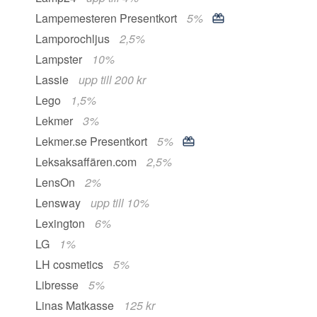
Lampemesteren Presentkort
5%
Lamporochljus
2,5%
Lampster
10%
Lassie
upp till 200 kr
Lego
1,5%
Lekmer
3%
Lekmer.se Presentkort
5%
Leksaksaffären.com
2,5%
LensOn
2%
Lensway
upp till 10%
Lexington
6%
LG
1%
LH cosmetics
5%
Libresse
5%
Linas Matkasse
125 kr