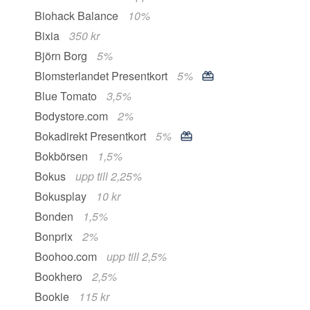
Biohack Balance
10%
Bixia
350 kr
Björn Borg
5%
Blomsterlandet Presentkort
5%
Blue Tomato
3,5%
Bodystore.com
2%
Bokadirekt Presentkort
5%
Bokbörsen
1,5%
Bokus
upp till 2,25%
Bokusplay
10 kr
Bonden
1,5%
Bonprix
2%
Boohoo.com
upp till 2,5%
Bookhero
2,5%
Bookie
115 kr