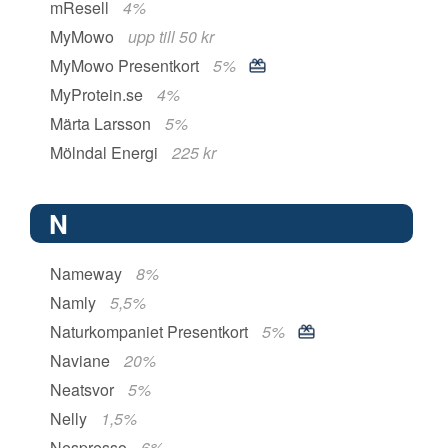
mResell
4%
MyMowo
upp till 50 kr
MyMowo Presentkort
5%
MyProtein.se
4%
Märta Larsson
5%
Mölndal Energi
225 kr
N
Nameway
8%
Namly
5,5%
Naturkompaniet Presentkort
5%
Naviane
20%
Neatsvor
5%
Nelly
1,5%
Nespresso
6%