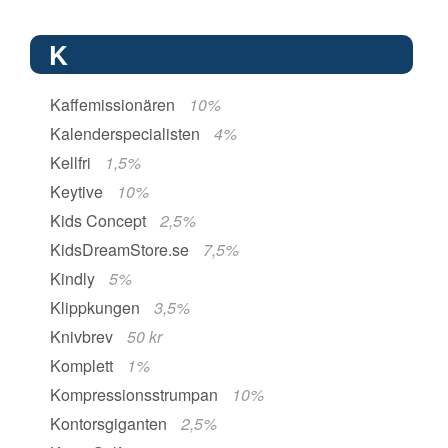
K
Kaffemissionären
10%
Kalenderspecialisten
4%
Kellfri
1,5%
Keytive
10%
Kids Concept
2,5%
KidsDreamStore.se
7,5%
Kindly
5%
Klippkungen
3,5%
Knivbrev
50 kr
Komplett
1%
Kompressionsstrumpan
10%
Kontorsgiganten
2,5%