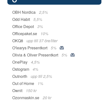
OBH Nordica
2,5%
Odd Habit
5,5%
Office Depot
3%
Officepaket.se
10%
OKQ8
upp till 37 öre/liter
O'learys Presentkort
5%
Olivia & Oliver Presentkort
5%
OnePlay
4,5%
Ostogram
4%
Outnorth
upp till 2,5%
Out of Home
1%
Ownit
150 kr
Ozonmaskin.se
20 kr