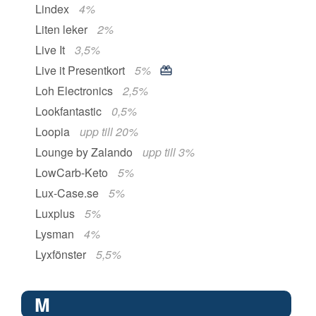
Lindex
4%
Liten leker
2%
Live It
3,5%
Live it Presentkort
5%
Loh Electronics
2,5%
Lookfantastic
0,5%
Loopia
upp till 20%
Lounge by Zalando
upp till 3%
LowCarb-Keto
5%
Lux-Case.se
5%
Luxplus
5%
Lysman
4%
Lyxfönster
5,5%
M