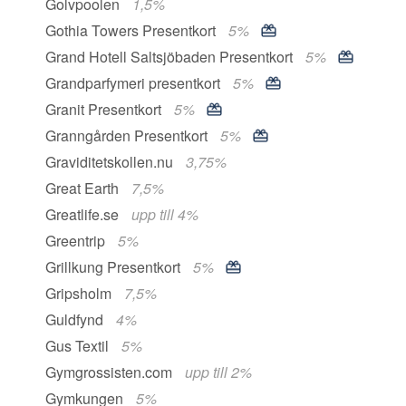
Golvpoolen
1,5%
Gothia Towers Presentkort
5%
Grand Hotell Saltsjöbaden Presentkort
5%
Grandparfymeri presentkort
5%
Granit Presentkort
5%
Granngården Presentkort
5%
Graviditetskollen.nu
3,75%
Great Earth
7,5%
Greatlife.se
upp till 4%
Greentrip
5%
Grillkung Presentkort
5%
Gripsholm
7,5%
Guldfynd
4%
Gus Textil
5%
Gymgrossisten.com
upp till 2%
Gymkungen
5%