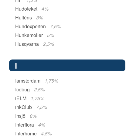
Hudoteket
4%
Hulténs
3%
Hundexperten
7,5%
Hunkemöller
5%
Husqvarna
2,5%
I
Iamsterdam
1,75%
Icebug
2,5%
iELM
1,75%
inkClub
7,5%
Insjö
8%
Interflora
4%
Interhome
4,5%