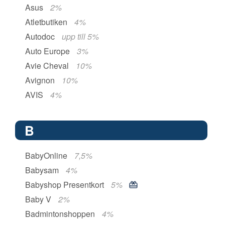
Asus
2%
Atletbutiken
4%
Autodoc
upp till 5%
Auto Europe
3%
Avie Cheval
10%
Avignon
10%
AVIS
4%
B
BabyOnline
7,5%
Babysam
4%
Babyshop Presentkort
5%
Baby V
2%
Badmintonshoppen
4%