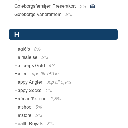
Göteborgsfamiljen Presentkort
5%
Göteborgs Vandrarhem
5%
H
Haglöfs
3%
Hairsale.se
5%
Hallbergs Guld
4%
Hallon
upp till 150 kr
Happy Angler
upp till 3,9%
Happy Socks
1%
Harman/Kardon
2,5%
Hatshop
5%
Hatstore
5%
Health Royals
3%