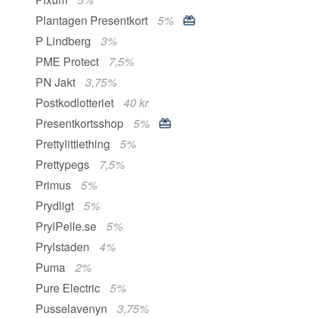
Plantagen Presentkort
5%
P Lindberg
3%
PME Protect
7,5%
PN Jakt
3,75%
Postkodlotteriet
40 kr
Presentkortsshop
5%
Prettylittlething
5%
Prettypegs
7,5%
Primus
5%
Prydligt
5%
PrylPelle.se
5%
Prylstaden
4%
Puma
2%
Pure Electric
5%
Pusselavenyn
3,75%