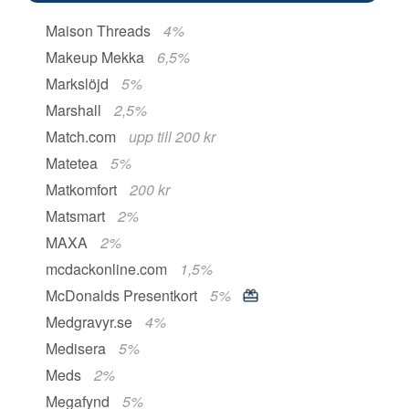
Maison Threads
4%
Makeup Mekka
6,5%
Markslöjd
5%
Marshall
2,5%
Match.com
upp till 200 kr
Matetea
5%
Matkomfort
200 kr
Matsmart
2%
MAXA
2%
mcdackonline.com
1,5%
McDonalds Presentkort
5%
Medgravyr.se
4%
Medisera
5%
Meds
2%
Megafynd
5%