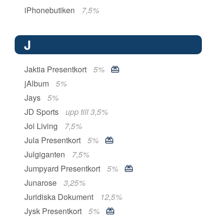
iPhonebutiken
7,5%
J
Jaktia Presentkort
5%
jAlbum
5%
Jays
5%
JD Sports
upp till 3,5%
Joi Living
7,5%
Jula Presentkort
5%
Julgiganten
7,5%
Jumpyard Presentkort
5%
Junarose
3,25%
Juridiska Dokument
12,5%
Jysk Presentkort
5%