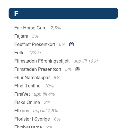
F
Fair Horse Care
7,5%
Fajters
5%
Feetfirst Presentkort
5%
Fello
130 kr
Filmstaden Föreningsbiljett
upp till 10 kr
Filmstaden Presentkort
5%
Filur Namnlappar
6%
Find it online
10%
FirstVet
upp till 4%
Fiske Online
2%
Flixbus
upp till 2,5%
Florister i Sverige
6%
Flygbussarna
2%