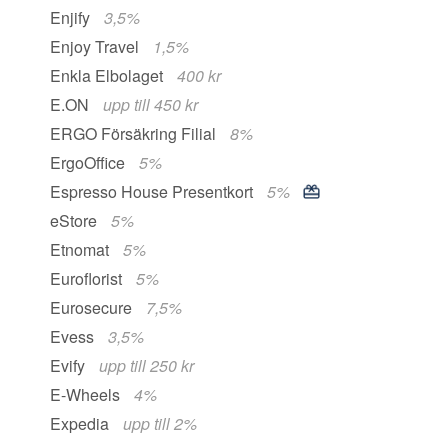
Enjify
3,5%
Enjoy Travel
1,5%
Enkla Elbolaget
400 kr
E.ON
upp till 450 kr
ERGO Försäkring Filial
8%
ErgoOffice
5%
Espresso House Presentkort
5%
eStore
5%
Etnomat
5%
Euroflorist
5%
Eurosecure
7,5%
Evess
3,5%
Evify
upp till 250 kr
E-Wheels
4%
Expedia
upp till 2%